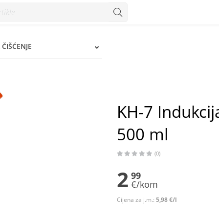
ml - Konzum
 ČIŠĆENJE
KH-7 Indukcij
500 ml
(0)
2
99
€/kom
Cijena za j.m.:
5,98 €/l