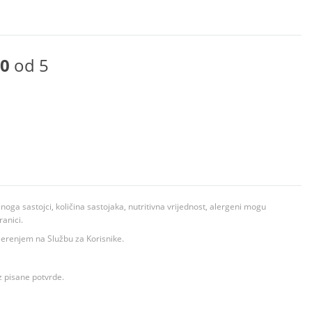
0
od 5
ga sastojci, količina sastojaka, nutritivna vrijednost, alergeni mogu
ranici.
ovjerenjem na Službu za Korisnike.
z pisane potvrde.