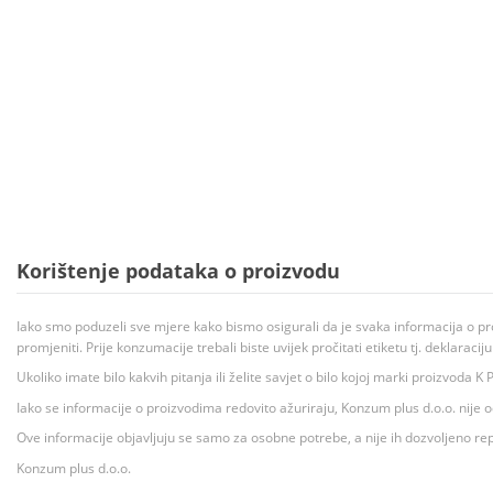
Korištenje podataka o proizvodu
Iako smo poduzeli sve mjere kako bismo osigurali da je svaka informacija o pr
promjeniti. Prije konzumacije trebali biste uvijek pročitati etiketu tj. deklaraci
Ukoliko imate bilo kakvih pitanja ili želite savjet o bilo kojoj marki proizvoda
Iako se informacije o proizvodima redovito ažuriraju, Konzum plus d.o.o. nije
Ove informacije objavljuju se samo za osobne potrebe, a nije ih dozvoljeno rep
Konzum plus d.o.o.