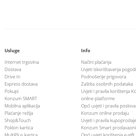
Usluge
Info
Internet trgovina
Načini plaćanja
Dostava
Uvjeti iskorištavanja pogod
Drive In
Podnošenje prigovora
Express dostava
Zaštita osobnih podataka
Pokupi
Uvjeti i pravila korištenja
Konzum SMART
online platforme
Mobilna aplikacija
Opći uvjeti i pravila poslov
Plaćanje režija
Konzum online prodaju
Shop&Touch
Uvjeti i pravila kupoprodaj
Poklon kartica
Konzum Smart prodavaoni
MultiPlus kartica
Opći uvjeti korištenja e-gift