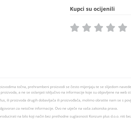
Kupci su ocijenili
oizvodima točna, prehrambeni proizvodi se često mijenjaju te se slijedom navedeno
ju proizvoda, a ne se oslanjati isključivo na informacije koje su objavljene na web st
 K Plus, ili proizvoda drugih dobavljača ili proizvođača, molimo obratite nam se s p
 odgovoran za netočne informacije. Ovo ne utječe na vaša zakonska prava.
roducirati na bilo koji način bez prethodne suglasnosti Konzum plus d.o.o. niti be