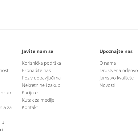
Javite nam se
Upoznajte nas
Korisnička podrška
O nama
nosti
Pronađite nas
Društvena odgovo
Poziv dobavljačima
Jamstvo kvalitete
Nekretnine i zakupi
Novosti
 Konzum
Karijere
Kutak za medije
anja za
Kontakt
e u
ci