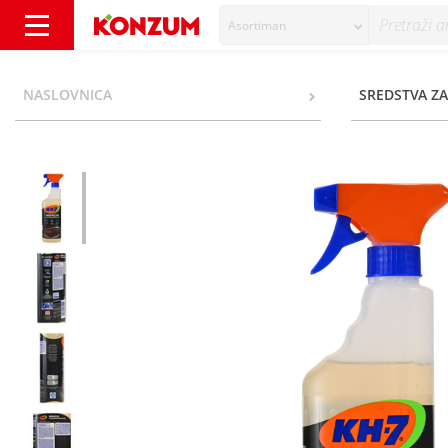
Asortiman
KH-7 Indukcija i staklokeramičke ploče 500 
NASLOVNICA
SREDSTVA ZA