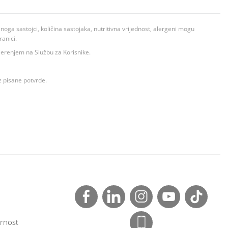
ga sastojci, količina sastojaka, nutritivna vrijednost, alergeni mogu
ranici.
ovjerenjem na Službu za Korisnike.
z pisane potvrde.
rnost