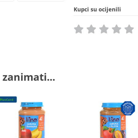
Kupci su ocijenili
 zanimati...
PlusCard