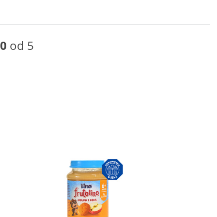
0
od 5