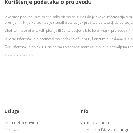
Korištenje podataka o proizvodu
Iako smo poduzeli sve mjere kako bismo osigurali da je svaka informacija o pr
promjeniti. Prije konzumacije trebali biste uvijek pročitati etiketu tj. deklaraci
Ukoliko imate bilo kakvih pitanja ili želite savjet o bilo kojoj marki proizvoda
Iako se informacije o proizvodima redovito ažuriraju, Konzum plus d.o.o. nije
Ove informacije objavljuju se samo za osobne potrebe, a nije ih dozvoljeno rep
Konzum plus d.o.o.
Usluge
Info
Internet trgovina
Načini plaćanja
Dostava
Uvjeti iskorištavanja pogod