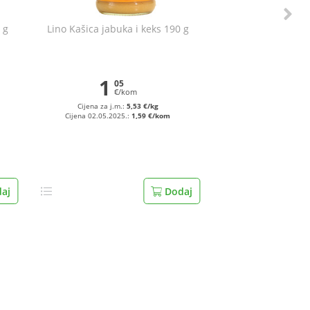
 g
Lino Kašica jabuka i keks 190 g
1
05
€/kom
Cijena za j.m.:
5,53 €/kg
Cijena 02.05.2025.:
1,59 €/kom
aj
Dodaj