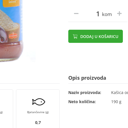
kom
DODAJ U KOŠARICU
Opis proizvoda
Naziv proizvoda:
Kašica o
Neto količina:
190 g
g)
Bjelančevine (g)
0,7