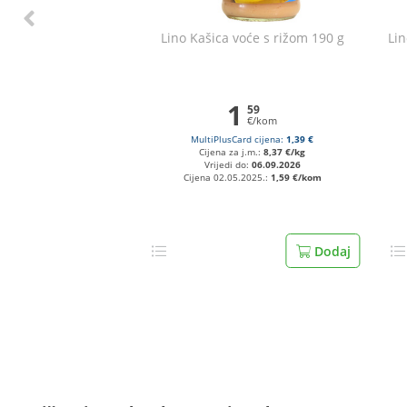
Lino Kašica voće s rižom 190 g
Lin
1
59
€/kom
MultiPlusCard cijena:
1,39 €
Cijena za j.m.:
8,37 €/kg
Vrijedi do:
06.09.2026
Cijena 02.05.2025.:
1,59 €/kom
Dodaj