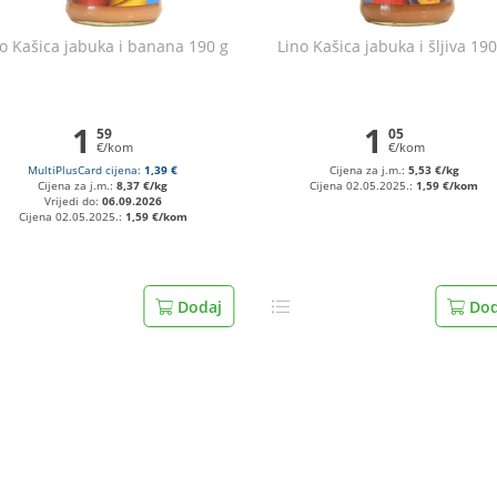
o Kašica jabuka i banana 190 g
Lino Kašica jabuka i šljiva 190
1
1
59
05
€/kom
€/kom
MultiPlusCard cijena:
1,39 €
Cijena za j.m.:
5,53 €/kg
Cijena za j.m.:
8,37 €/kg
Cijena 02.05.2025.:
1,59 €/kom
Vrijedi do:
06.09.2026
Cijena 02.05.2025.:
1,59 €/kom
Dodaj
Dod