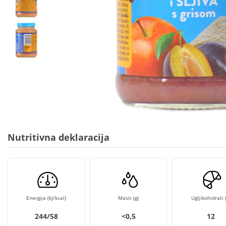
Nutritivna deklaracija
Energija (kJ/kcal)
Masti (g)
Ugljikohidrati (
244/58
<0,5
12