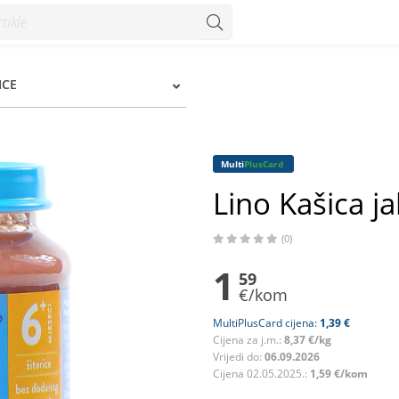
Konzum
ICE
Multi
PlusCard
Lino Kašica ja
(0)
1
59
€/kom
MultiPlusCard cijena:
1,39 €
Cijena za j.m.:
8,37 €/kg
Vrijedi do:
06.09.2026
Cijena 02.05.2025.:
1,59 €/kom