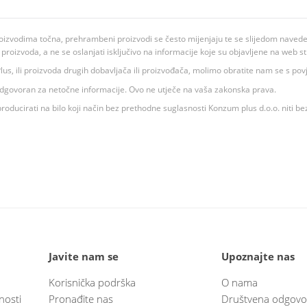
oizvodima točna, prehrambeni proizvodi se često mijenjaju te se slijedom navedeno
ju proizvoda, a ne se oslanjati isključivo na informacije koje su objavljene na web st
 K Plus, ili proizvoda drugih dobavljača ili proizvođača, molimo obratite nam se s p
 odgovoran za netočne informacije. Ovo ne utječe na vaša zakonska prava.
roducirati na bilo koji način bez prethodne suglasnosti Konzum plus d.o.o. niti be
Javite nam se
Upoznajte nas
Korisnička podrška
O nama
nosti
Pronađite nas
Društvena odgovo