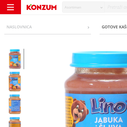
Asortiman
Lino Kašica jabuka i šljiva s grisom 190 g - 
NASLOVNICA
GOTOVE KAŠ