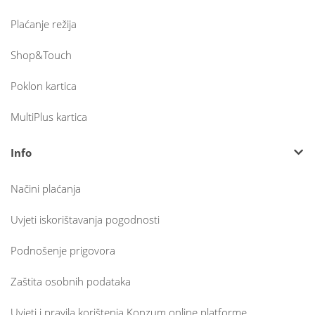
Plaćanje režija
Shop&Touch
Poklon kartica
MultiPlus kartica
Info
Načini plaćanja
Uvjeti iskorištavanja pogodnosti
Podnošenje prigovora
Zaštita osobnih podataka
Uvjeti i pravila korištenja Konzum online platforme