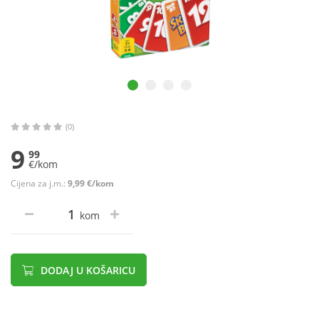
(0)
9
99
€/kom
Cijena za j.m.:
9,99 €/kom
kom
DODAJ U KOŠARICU