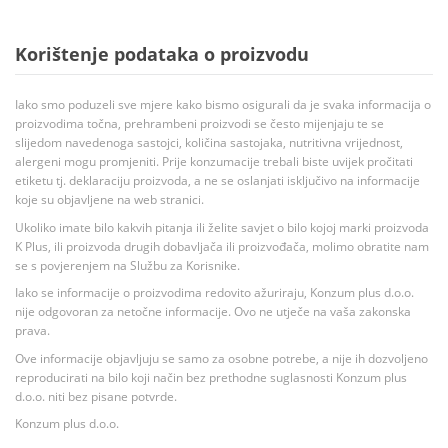
Korištenje podataka o proizvodu
Iako smo poduzeli sve mjere kako bismo osigurali da je svaka informacija o
proizvodima točna, prehrambeni proizvodi se često mijenjaju te se
slijedom navedenoga sastojci, količina sastojaka, nutritivna vrijednost,
alergeni mogu promjeniti. Prije konzumacije trebali biste uvijek pročitati
etiketu tj. deklaraciju proizvoda, a ne se oslanjati isključivo na informacije
koje su objavljene na web stranici.
Ukoliko imate bilo kakvih pitanja ili želite savjet o bilo kojoj marki proizvoda
K Plus, ili proizvoda drugih dobavljača ili proizvođača, molimo obratite nam
se s povjerenjem na Službu za Korisnike.
Iako se informacije o proizvodima redovito ažuriraju, Konzum plus d.o.o.
nije odgovoran za netočne informacije. Ovo ne utječe na vaša zakonska
prava.
Ove informacije objavljuju se samo za osobne potrebe, a nije ih dozvoljeno
reproducirati na bilo koji način bez prethodne suglasnosti Konzum plus
d.o.o. niti bez pisane potvrde.
Konzum plus d.o.o.