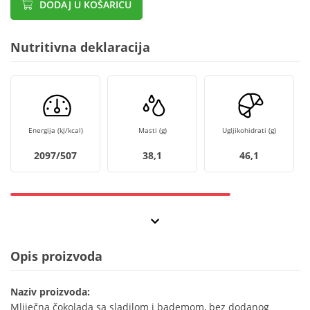
DODAJ U KOŠARICU
Nutritivna deklaracija
Energija (kJ/kcal)
Masti (g)
Ugljikohidrati (g)
2097/507
38,1
46,1
Opis proizvoda
Naziv proizvoda:
Mliječna čokolada sa sladilom i bademom, bez dodanog