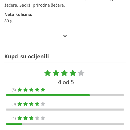
šećera. Sadrži prirodne šećere.
Neto količina:
80 g
Kupci su ocijenili
4
od 5
(5)
(0)
(1)