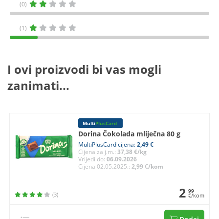
(0)
(1)
I ovi proizvodi bi vas mogli
zanimati...
Multi
PlusCard
Dorina Čokolada mliječna 80 g
MultiPlusCard cijena:
2,49 €
Cijena za j.m.:
37,38 €/kg
Vrijedi do:
06.09.2026
Cijena 02.05.2025.:
2,99 €/kom
2
99
(3)
€/kom