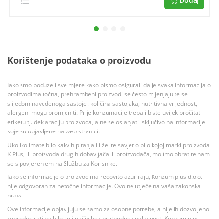
Dodaj
Korištenje podataka o proizvodu
Iako smo poduzeli sve mjere kako bismo osigurali da je svaka informacija o
proizvodima točna, prehrambeni proizvodi se često mijenjaju te se
slijedom navedenoga sastojci, količina sastojaka, nutritivna vrijednost,
alergeni mogu promjeniti. Prije konzumacije trebali biste uvijek pročitati
etiketu tj. deklaraciju proizvoda, a ne se oslanjati isključivo na informacije
koje su objavljene na web stranici.
Ukoliko imate bilo kakvih pitanja ili želite savjet o bilo kojoj marki proizvoda
K Plus, ili proizvoda drugih dobavljača ili proizvođača, molimo obratite nam
se s povjerenjem na Službu za Korisnike.
Iako se informacije o proizvodima redovito ažuriraju, Konzum plus d.o.o.
nije odgovoran za netočne informacije. Ovo ne utječe na vaša zakonska
prava.
Ove informacije objavljuju se samo za osobne potrebe, a nije ih dozvoljeno
reproducirati na bilo koji način bez prethodne suglasnosti Konzum plus