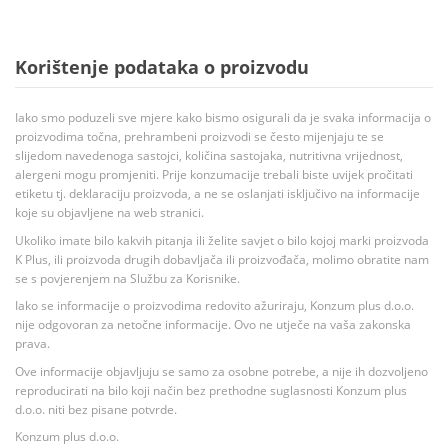
Korištenje podataka o proizvodu
Iako smo poduzeli sve mjere kako bismo osigurali da je svaka informacija o
proizvodima točna, prehrambeni proizvodi se često mijenjaju te se
slijedom navedenoga sastojci, količina sastojaka, nutritivna vrijednost,
alergeni mogu promjeniti. Prije konzumacije trebali biste uvijek pročitati
etiketu tj. deklaraciju proizvoda, a ne se oslanjati isključivo na informacije
koje su objavljene na web stranici.
Ukoliko imate bilo kakvih pitanja ili želite savjet o bilo kojoj marki proizvoda
K Plus, ili proizvoda drugih dobavljača ili proizvođača, molimo obratite nam
se s povjerenjem na Službu za Korisnike.
Iako se informacije o proizvodima redovito ažuriraju, Konzum plus d.o.o.
nije odgovoran za netočne informacije. Ovo ne utječe na vaša zakonska
prava.
Ove informacije objavljuju se samo za osobne potrebe, a nije ih dozvoljeno
reproducirati na bilo koji način bez prethodne suglasnosti Konzum plus
d.o.o. niti bez pisane potvrde.
Konzum plus d.o.o.