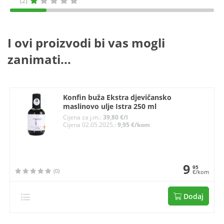
(2)
I ovi proizvodi bi vas mogli
zanimati...
Konfin buža Ekstra djevičansko
maslinovo ulje Istra 250 ml
Cijena za j.m.:
39,80 €/l
Cijena 02.05.2025.:
9,95 €/kom
9
95
(0)
€/kom
Dodaj