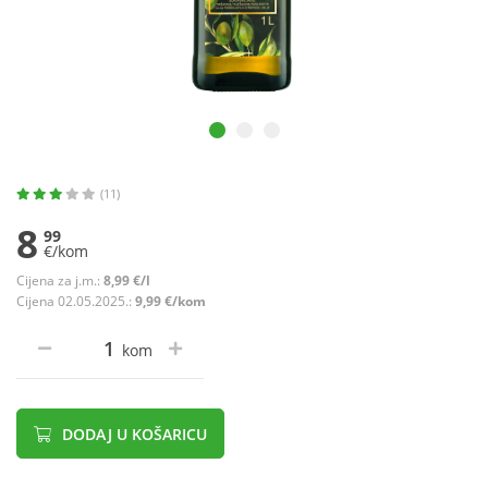
(11)
8
99
€/kom
Cijena za j.m.:
8,99 €/l
Cijena 02.05.2025.:
9,99 €/kom
kom
DODAJ U KOŠARICU