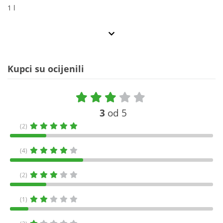
1 l
Kupci su ocijenili
3
od 5
(2)
(4)
(2)
(1)