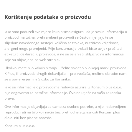
Korištenje podataka o proizvodu
Iako smo poduzeli sve mjere kako bismo osigurali da je svaka informacija o
proizvodima točna, prehrambeni proizvodi se često mijenjaju te se
slijedom navedenoga sastojci, količina sastojaka, nutritivna vrijednost,
alergeni mogu promjeniti. Prije konzumacije trebali biste uvijek pročitati
etiketu tj. deklaraciju proizvoda, a ne se oslanjati isključivo na informacije
koje su objavljene na web stranici.
Ukoliko imate bilo kakvih pitanja ili želite savjet o bilo kojoj marki proizvoda
K Plus, ili proizvoda drugih dobavljača ili proizvođača, molimo obratite nam
se s povjerenjem na Službu za Korisnike.
Iako se informacije o proizvodima redovito ažuriraju, Konzum plus d.o.o.
nije odgovoran za netočne informacije. Ovo ne utječe na vaša zakonska
prava.
Ove informacije objavljuju se samo za osobne potrebe, a nije ih dozvoljeno
reproducirati na bilo koji način bez prethodne suglasnosti Konzum plus
d.o.o. niti bez pisane potvrde.
Konzum plus d.o.o.