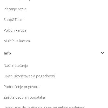
Plaćanje režija
Shop&Touch
Poklon kartica
MultiPlus kartica
Info
Načini plaćanja
Uvjeti iskorištavanja pogodnosti
Podnošenje prigovora
Zaštita osobnih podataka
Uvjeti i pravila korištenja Konzum online platforme