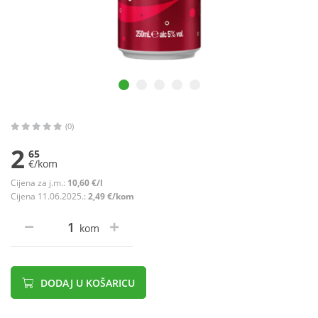
(0)
2
65
€/kom
Cijena za j.m.:
10,60 €/l
Cijena 11.06.2025.:
2,49 €/kom
kom
DODAJ U KOŠARICU