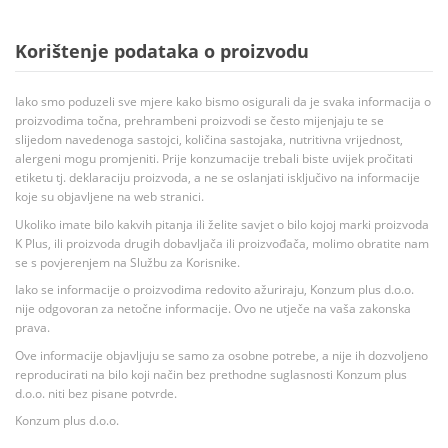
Korištenje podataka o proizvodu
Iako smo poduzeli sve mjere kako bismo osigurali da je svaka informacija o
proizvodima točna, prehrambeni proizvodi se često mijenjaju te se
slijedom navedenoga sastojci, količina sastojaka, nutritivna vrijednost,
alergeni mogu promjeniti. Prije konzumacije trebali biste uvijek pročitati
etiketu tj. deklaraciju proizvoda, a ne se oslanjati isključivo na informacije
koje su objavljene na web stranici.
Ukoliko imate bilo kakvih pitanja ili želite savjet o bilo kojoj marki proizvoda
K Plus, ili proizvoda drugih dobavljača ili proizvođača, molimo obratite nam
se s povjerenjem na Službu za Korisnike.
Iako se informacije o proizvodima redovito ažuriraju, Konzum plus d.o.o.
nije odgovoran za netočne informacije. Ovo ne utječe na vaša zakonska
prava.
Ove informacije objavljuju se samo za osobne potrebe, a nije ih dozvoljeno
reproducirati na bilo koji način bez prethodne suglasnosti Konzum plus
d.o.o. niti bez pisane potvrde.
Konzum plus d.o.o.