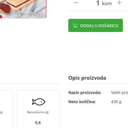
kom
DODAJ U KOŠARICU
Opis proizvoda
Naziv proizvoda:
Vafel pr
Neto količina:
430 g
g)
Bjelančevine (g)
5,6