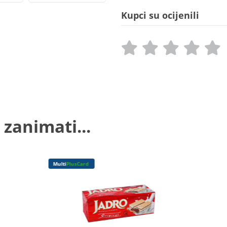
Kupci su ocijenili
 zanimati...
Multi
PlusCard