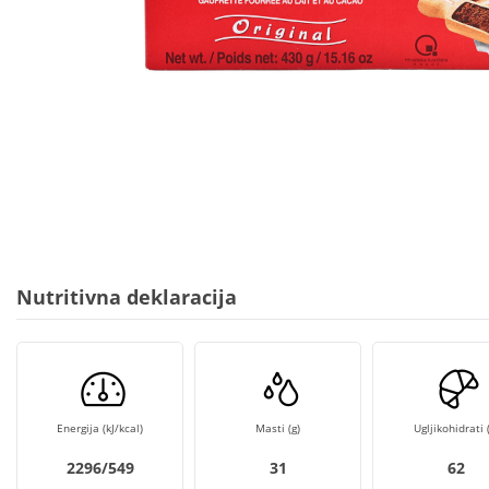
Nutritivna deklaracija
Energija (kJ/kcal)
Masti (g)
Ugljikohidrati (
2296/549
31
62