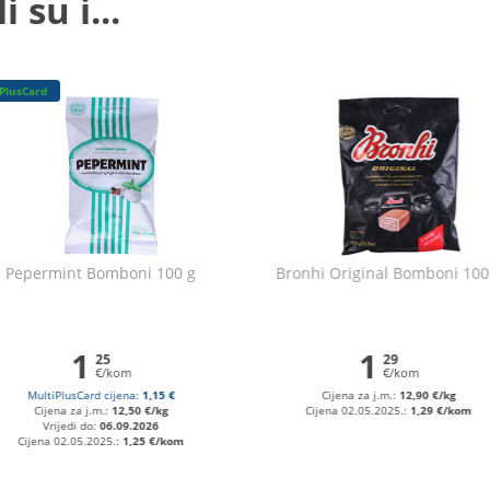
 su i...
PlusCard
Pepermint Bomboni 100 g
Bronhi Original Bomboni 100
1
1
25
29
€/kom
€/kom
MultiPlusCard cijena:
1,15 €
Cijena za j.m.:
12,90 €/kg
Cijena za j.m.:
12,50 €/kg
Cijena 02.05.2025.:
1,29 €/kom
Vrijedi do:
06.09.2026
Cijena 02.05.2025.:
1,25 €/kom