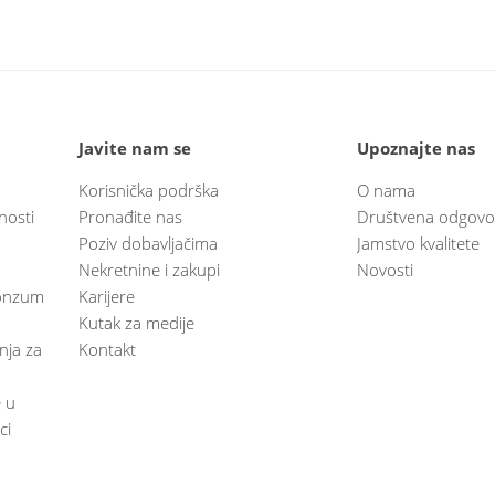
Javite nam se
Upoznajte nas
Korisnička podrška
O nama
nosti
Pronađite nas
Društvena odgovo
Poziv dobavljačima
Jamstvo kvalitete
Nekretnine i zakupi
Novosti
 Konzum
Karijere
Kutak za medije
anja za
Kontakt
e u
ci