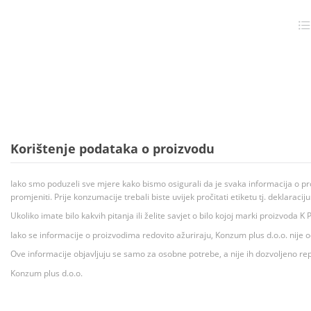
Korištenje podataka o proizvodu
Iako smo poduzeli sve mjere kako bismo osigurali da je svaka informacija o pr
promjeniti. Prije konzumacije trebali biste uvijek pročitati etiketu tj. deklaraci
Ukoliko imate bilo kakvih pitanja ili želite savjet o bilo kojoj marki proizvoda
Iako se informacije o proizvodima redovito ažuriraju, Konzum plus d.o.o. nije
Ove informacije objavljuju se samo za osobne potrebe, a nije ih dozvoljeno rep
Konzum plus d.o.o.