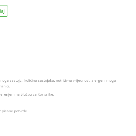
aj
ga sastojci, količina sastojaka, nutritivna vrijednost, alergeni mogu
ranici.
ovjerenjem na Službu za Korisnike.
z pisane potvrde.