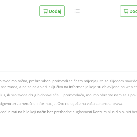
Dodaj
Dod
oizvodima točna, prehrambeni proizvodi se često mijenjaju te se slijedom navedeno
ju proizvoda, a ne se oslanjati isključivo na informacije koje su objavljene na web st
 K Plus, ili proizvoda drugih dobavljača ili proizvođača, molimo obratite nam se s p
 odgovoran za netočne informacije. Ovo ne utječe na vaša zakonska prava.
roducirati na bilo koji način bez prethodne suglasnosti Konzum plus d.o.o. niti be