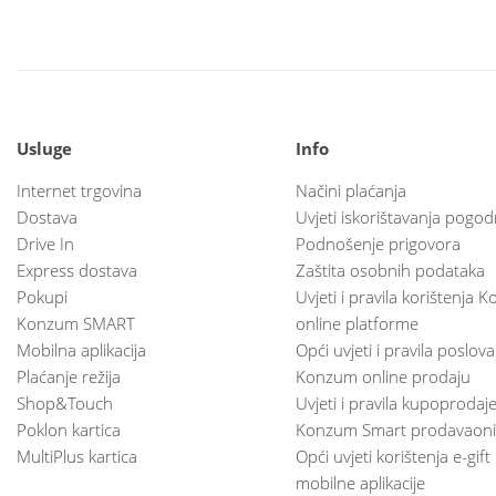
Usluge
Info
Internet trgovina
Načini plaćanja
Dostava
Uvjeti iskorištavanja pogod
Drive In
Podnošenje prigovora
Express dostava
Zaštita osobnih podataka
Pokupi
Uvjeti i pravila korištenja
Konzum SMART
online platforme
Mobilna aplikacija
Opći uvjeti i pravila poslov
Plaćanje režija
Konzum online prodaju
Shop&Touch
Uvjeti i pravila kupoprodaj
Poklon kartica
Konzum Smart prodavaoni
MultiPlus kartica
Opći uvjeti korištenja e-gift
mobilne aplikacije