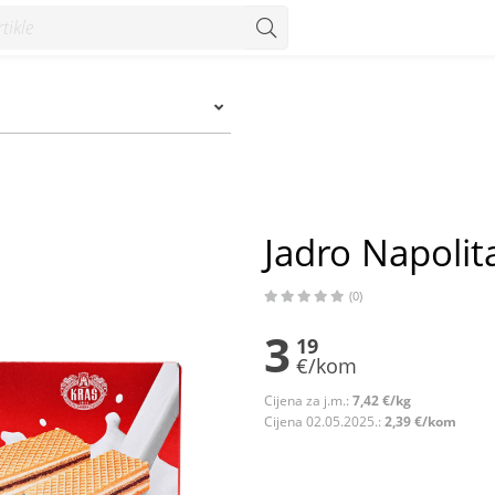
Jadro Napolit
(0)
3
19
€/kom
Cijena za j.m.:
7,42 €/kg
Cijena 02.05.2025.:
2,39 €/kom