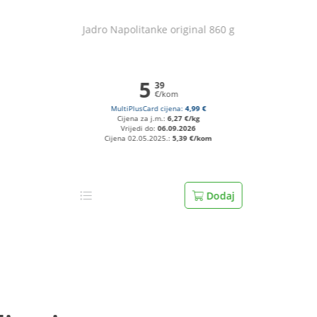
Jadro Napolitanke original 860 g
5
39
€/kom
MultiPlusCard cijena:
4,99 €
Cijena za j.m.:
6,27 €/kg
Vrijedi do:
06.09.2026
Cijena 02.05.2025.:
5,39 €/kom
Dodaj