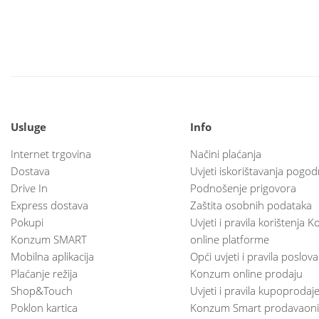
Usluge
Info
Internet trgovina
Načini plaćanja
Dostava
Uvjeti iskorištavanja pogod
Drive In
Podnošenje prigovora
Express dostava
Zaštita osobnih podataka
Pokupi
Uvjeti i pravila korištenja
Konzum SMART
online platforme
Mobilna aplikacija
Opći uvjeti i pravila poslov
Plaćanje režija
Konzum online prodaju
Shop&Touch
Uvjeti i pravila kupoprodaj
Poklon kartica
Konzum Smart prodavaoni