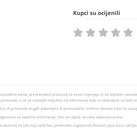
Kupci su ocijenili
oizvodima točna, prehrambeni proizvodi se često mijenjaju te se slijedom navedeno
ju proizvoda, a ne se oslanjati isključivo na informacije koje su objavljene na web st
 K Plus, ili proizvoda drugih dobavljača ili proizvođača, molimo obratite nam se s p
 odgovoran za netočne informacije. Ovo ne utječe na vaša zakonska prava.
roducirati na bilo koji način bez prethodne suglasnosti Konzum plus d.o.o. niti be