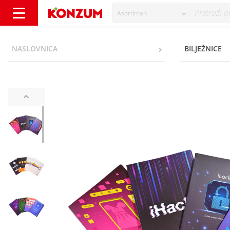
Asortiman
Istyle Bilježnica A4 meki uvez crte razni mot
NASLOVNICA
BILJEŽNICE