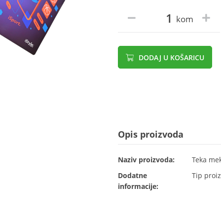
kom
DODAJ U KOŠARICU
Opis proizvoda
Naziv proizvoda:
Teka mek
Dodatne
Tip proiz
informacije: