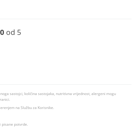
0
od 5
ga sastojci, količina sastojaka, nutritivna vrijednost, alergeni mogu
ranici.
ovjerenjem na Službu za Korisnike.
z pisane potvrde.