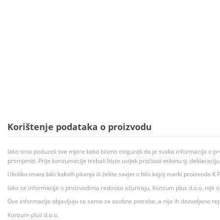
Korištenje podataka o proizvodu
Iako smo poduzeli sve mjere kako bismo osigurali da je svaka informacija o pr
promjeniti. Prije konzumacije trebali biste uvijek pročitati etiketu tj. deklaraci
Ukoliko imate bilo kakvih pitanja ili želite savjet o bilo kojoj marki proizvoda
Iako se informacije o proizvodima redovito ažuriraju, Konzum plus d.o.o. nije
Ove informacije objavljuju se samo za osobne potrebe, a nije ih dozvoljeno rep
Konzum plus d.o.o.