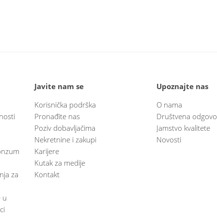
Javite nam se
Upoznajte nas
Korisnička podrška
O nama
nosti
Pronađite nas
Društvena odgovo
Poziv dobavljačima
Jamstvo kvalitete
Nekretnine i zakupi
Novosti
 Konzum
Karijere
Kutak za medije
anja za
Kontakt
e u
ci