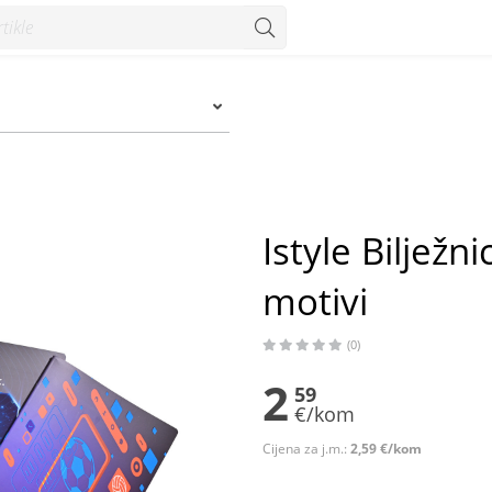
ivi - Konzum
Istyle Bilježn
motivi
(0)
2
59
€/kom
Cijena za j.m.:
2,59 €/kom