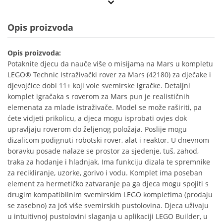
Opis proizvoda
Opis proizvoda:
Potaknite djecu da nauče više o misijama na Mars u kompletu
LEGO® Technic Istraživački rover za Mars (42180) za dječake i
djevojčice dobi 11+ koji vole svemirske igračke. Detaljni
komplet igračaka s roverom za Mars pun je realističnih
elemenata za mlade istraživače. Model se može raširiti, pa
ćete vidjeti prikolicu, a djeca mogu isprobati ovjes dok
upravljaju roverom do željenog položaja. Poslije mogu
dizalicom podignuti robotski rover, alat i reaktor. U dnevnom
boravku posade nalaze se prostor za sjedenje, tuš, zahod,
traka za hodanje i hladnjak. Ima funkciju dizala te spremnike
za recikliranje, uzorke, gorivo i vodu. Komplet ima poseban
element za hermetičko zatvaranje pa ga djeca mogu spojiti s
drugim kompatibilnim svemirskim LEGO kompletima (prodaju
se zasebno) za još više svemirskih pustolovina. Djeca uživaju
u intuitivnoj pustolovini slaganja u aplikaciji LEGO Builder, u