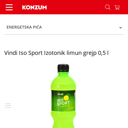
Vindi Iso Sport Izotonik limun grejp 0,5 l - Konzu
ENERGETSKA PIĆA
Vindi Iso Sport Izotonik limun grejp 0,5 l