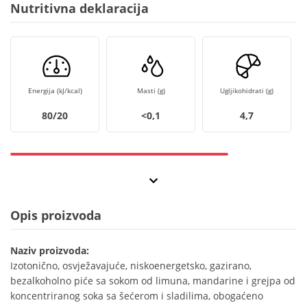
Nutritivna deklaracija
Energija (kJ/kcal)
Masti (g)
Ugljikohidrati (g)
80/20
<0,1
4,7
Opis proizvoda
Naziv proizvoda:
Izotonično, osvježavajuće, niskoenergetsko, gazirano,
bezalkoholno piće sa sokom od limuna, mandarine i grejpa od
koncentriranog soka sa šećerom i sladilima, obogaćeno