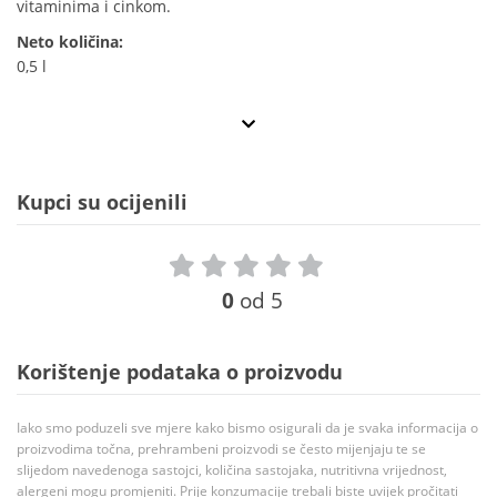
vitaminima i cinkom.
Neto količina:
0,5 l
Kupci su ocijenili
0
od 5
Korištenje podataka o proizvodu
Iako smo poduzeli sve mjere kako bismo osigurali da je svaka informacija o
proizvodima točna, prehrambeni proizvodi se često mijenjaju te se
slijedom navedenoga sastojci, količina sastojaka, nutritivna vrijednost,
alergeni mogu promjeniti. Prije konzumacije trebali biste uvijek pročitati