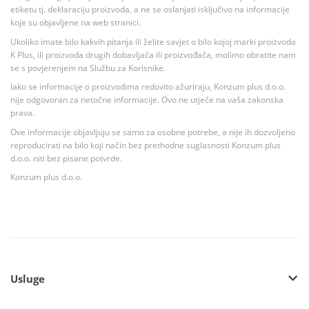
etiketu tj. deklaraciju proizvoda, a ne se oslanjati isključivo na informacije
koje su objavljene na web stranici.
Ukoliko imate bilo kakvih pitanja ili želite savjet o bilo kojoj marki proizvoda
K Plus, ili proizvoda drugih dobavljača ili proizvođača, molimo obratite nam
se s povjerenjem na Službu za Korisnike.
Iako se informacije o proizvodima redovito ažuriraju, Konzum plus d.o.o.
nije odgovoran za netočne informacije. Ovo ne utječe na vaša zakonska
prava.
Ove informacije objavljuju se samo za osobne potrebe, a nije ih dozvoljeno
reproducirati na bilo koji način bez prethodne suglasnosti Konzum plus
d.o.o. niti bez pisane potvrde.
Konzum plus d.o.o.
Usluge