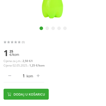
(0)
1
25
€/kom
Cijena za j.m.:
2,50 €/l
Cijena 02.05.2025.:
1,25 €/kom
kom
DODAJ U KOŠARICU