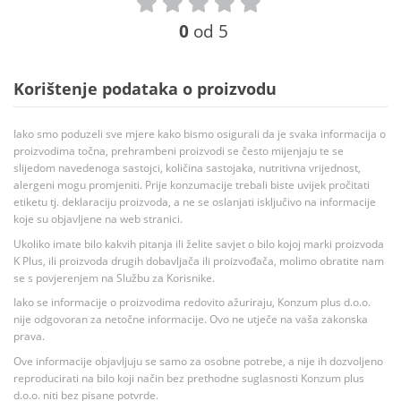
0
od 5
Korištenje podataka o proizvodu
Iako smo poduzeli sve mjere kako bismo osigurali da je svaka informacija o
proizvodima točna, prehrambeni proizvodi se često mijenjaju te se
slijedom navedenoga sastojci, količina sastojaka, nutritivna vrijednost,
alergeni mogu promjeniti. Prije konzumacije trebali biste uvijek pročitati
etiketu tj. deklaraciju proizvoda, a ne se oslanjati isključivo na informacije
koje su objavljene na web stranici.
Ukoliko imate bilo kakvih pitanja ili želite savjet o bilo kojoj marki proizvoda
K Plus, ili proizvoda drugih dobavljača ili proizvođača, molimo obratite nam
se s povjerenjem na Službu za Korisnike.
Iako se informacije o proizvodima redovito ažuriraju, Konzum plus d.o.o.
nije odgovoran za netočne informacije. Ovo ne utječe na vaša zakonska
prava.
Ove informacije objavljuju se samo za osobne potrebe, a nije ih dozvoljeno
reproducirati na bilo koji način bez prethodne suglasnosti Konzum plus
d.o.o. niti bez pisane potvrde.