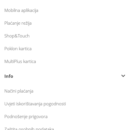
Mobilna aplikacija
Plaćanje režija
Shop&Touch
Poklon kartica
MultiPlus kartica
Info
Načini plaćanja
Uvjeti iskorištavanja pogodnosti
Podnošenje prigovora
Zaštita osobnih podataka