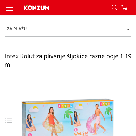
Intex kolut za plivanje šljokice 1,19 m 2b - Konz
ZA PLAŽU
Intex Kolut za plivanje šljokice razne boje 1,19
m