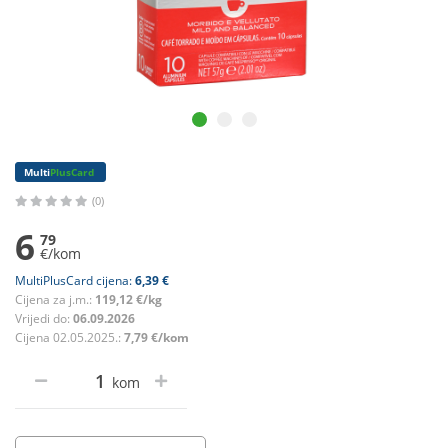
Multi
PlusCard
(0)
6
79
€/kom
MultiPlusCard cijena:
6,39 €
Cijena za j.m.:
119,12 €/kg
Vrijedi do:
06.09.2026
Cijena 02.05.2025.:
7,79 €/kom
kom