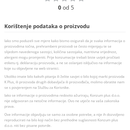
0
od 5
Korištenje podataka o proizvodu
Iako smo poduzeli sve mjere kako bismo osigurali da je svaka informacija o
proizvodima točna, prehrambeni proizvodi se često mijenjaju te se
slijedom navedenoga sastojci, količina sastojaka, nutritivna vrijednost,
alergeni mogu promjeniti. Prije konzumacije trebali biste uvijek pročitati
etiketu tj. deklaraciju proizvoda, a ne se oslanjati isključivo na informacije
koje su objavljene na web stranici.
Ukoliko imate bilo kakvih pitanja ili želite savjet o bilo kojoj marki proizvoda
K Plus, ili proizvoda drugih dobavljača ili proizvođača, molimo obratite nam
se s povjerenjem na Službu za Korisnike.
Iako se informacije o proizvodima redovito ažuriraju, Konzum plus d.o.o.
nije odgovoran za netočne informacije. Ovo ne utječe na vaša zakonska
prava.
Ove informacije objavljuju se samo za osobne potrebe, a nije ih dozvoljeno
reproducirati na bilo koji način bez prethodne suglasnosti Konzum plus
d.o.o. niti bez pisane potvrde.