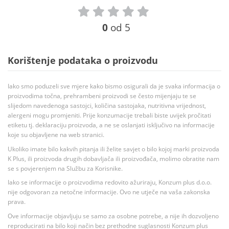
0
od 5
Korištenje podataka o proizvodu
Iako smo poduzeli sve mjere kako bismo osigurali da je svaka informacija o
proizvodima točna, prehrambeni proizvodi se često mijenjaju te se
slijedom navedenoga sastojci, količina sastojaka, nutritivna vrijednost,
alergeni mogu promjeniti. Prije konzumacije trebali biste uvijek pročitati
etiketu tj. deklaraciju proizvoda, a ne se oslanjati isključivo na informacije
koje su objavljene na web stranici.
Ukoliko imate bilo kakvih pitanja ili želite savjet o bilo kojoj marki proizvoda
K Plus, ili proizvoda drugih dobavljača ili proizvođača, molimo obratite nam
se s povjerenjem na Službu za Korisnike.
Iako se informacije o proizvodima redovito ažuriraju, Konzum plus d.o.o.
nije odgovoran za netočne informacije. Ovo ne utječe na vaša zakonska
prava.
Ove informacije objavljuju se samo za osobne potrebe, a nije ih dozvoljeno
reproducirati na bilo koji način bez prethodne suglasnosti Konzum plus