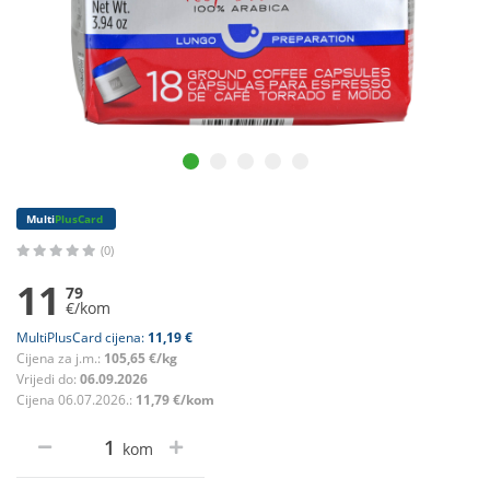
Multi
PlusCard
(0)
11
79
€/kom
MultiPlusCard cijena:
11,19 €
Cijena za j.m.:
105,65 €/kg
Vrijedi do:
06.09.2026
Cijena 06.07.2026.:
11,79 €/kom
kom