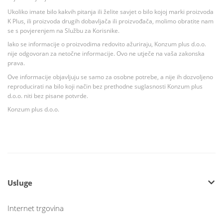
Ukoliko imate bilo kakvih pitanja ili želite savjet o bilo kojoj marki proizvoda
K Plus, ili proizvoda drugih dobavljača ili proizvođača, molimo obratite nam
se s povjerenjem na Službu za Korisnike.
Iako se informacije o proizvodima redovito ažuriraju, Konzum plus d.o.o.
nije odgovoran za netočne informacije. Ovo ne utječe na vaša zakonska
prava.
Ove informacije objavljuju se samo za osobne potrebe, a nije ih dozvoljeno
reproducirati na bilo koji način bez prethodne suglasnosti Konzum plus
d.o.o. niti bez pisane potvrde.
Konzum plus d.o.o.
Usluge
Internet trgovina