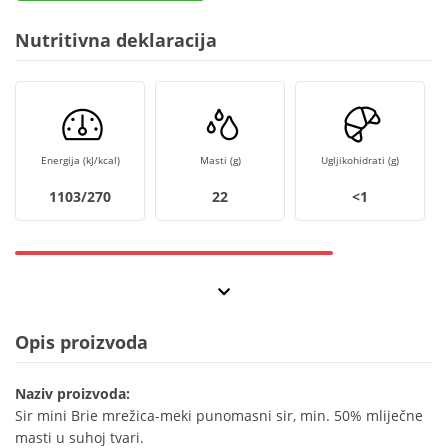
Nutritivna deklaracija
Energija (kJ/kcal)
Masti (g)
Ugljikohidrati (g)
1103/270
22
<1
Opis proizvoda
Naziv proizvoda:
Sir mini Brie mrežica-meki punomasni sir, min. 50% mliječne
masti u suhoj tvari.