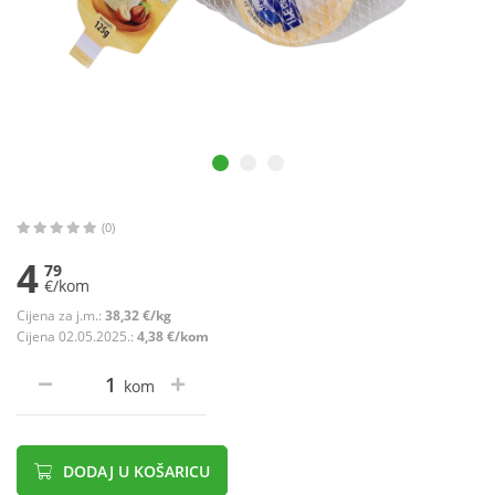
(0)
4
79
€/kom
Cijena za j.m.:
38,32 €/kg
Cijena 02.05.2025.:
4,38 €/kom
kom
DODAJ U KOŠARICU