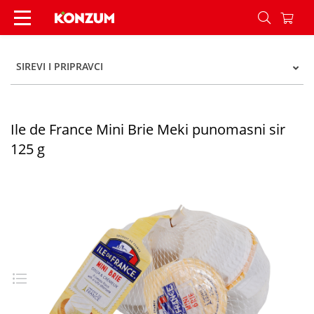
Ile De France sir meki mini brie mrežica 125 gr
SIREVI I PRIPRAVCI
Ile de France Mini Brie Meki punomasni sir
125 g