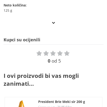
Neto količina:
125 g
Kupci su ocijenili
0
od 5
I ovi proizvodi bi vas mogli
zanimati...
President Brie Meki sir 200 g
Cijena za j.m.:
21,95 €/kg