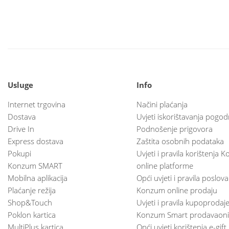
Usluge
Info
Internet trgovina
Načini plaćanja
Dostava
Uvjeti iskorištavanja pogod
Drive In
Podnošenje prigovora
Express dostava
Zaštita osobnih podataka
Pokupi
Uvjeti i pravila korištenja
Konzum SMART
online platforme
Mobilna aplikacija
Opći uvjeti i pravila poslov
Plaćanje režija
Konzum online prodaju
Shop&Touch
Uvjeti i pravila kupoprodaj
Poklon kartica
Konzum Smart prodavaoni
MultiPlus kartica
Opći uvjeti korištenja e-gift