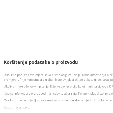
Korištenje podataka o proizvodu
Iako smo poduzeli sve mjere kako bismo osigurali da je svaka informacija o pr
promjeniti. Prije konzumacije trebali biste uvijek pročitati etiketu tj. deklaraci
Ukoliko imate bilo kakvih pitanja ili želite savjet o bilo kojoj marki proizvoda
Iako se informacije o proizvodima redovito ažuriraju, Konzum plus d.o.o. nije
Ove informacije objavljuju se samo za osobne potrebe, a nije ih dozvoljeno rep
Konzum plus d.o.o.