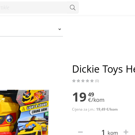
Dickie Toys H
(0)
19
49
€/kom
Cijena za j.m.:
19,49 €/kom
kom