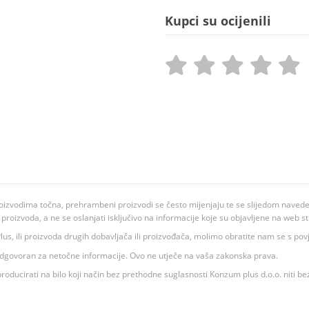
Kupci su ocijenili
oizvodima točna, prehrambeni proizvodi se često mijenjaju te se slijedom navedeno
ju proizvoda, a ne se oslanjati isključivo na informacije koje su objavljene na web st
 K Plus, ili proizvoda drugih dobavljača ili proizvođača, molimo obratite nam se s p
 odgovoran za netočne informacije. Ovo ne utječe na vaša zakonska prava.
roducirati na bilo koji način bez prethodne suglasnosti Konzum plus d.o.o. niti be