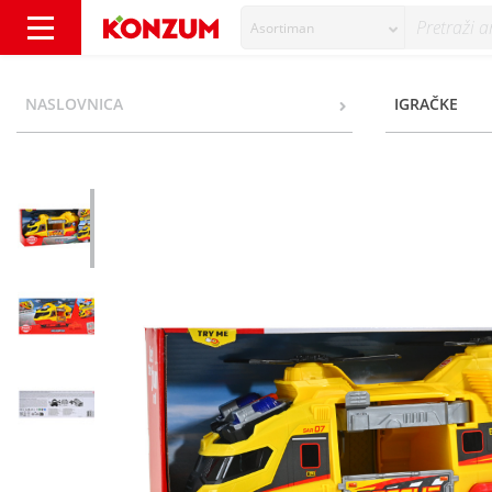
Asortiman
Dickie Toys Helikopter - Konzum
NASLOVNICA
IGRAČKE