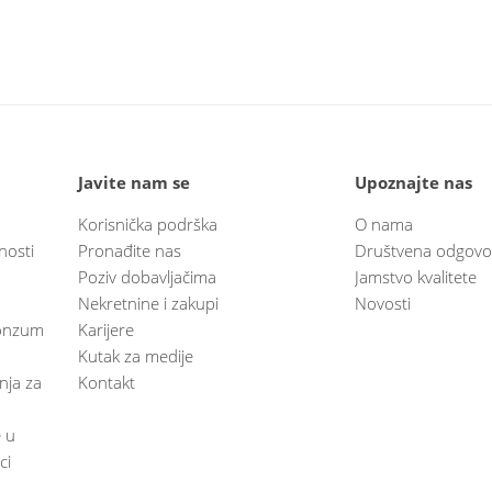
Javite nam se
Upoznajte nas
Korisnička podrška
O nama
nosti
Pronađite nas
Društvena odgovo
Poziv dobavljačima
Jamstvo kvalitete
Nekretnine i zakupi
Novosti
 Konzum
Karijere
Kutak za medije
anja za
Kontakt
e u
ci