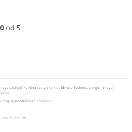
0
od 5
ga sastojci, količina sastojaka, nutritivna vrijednost, alergeni mogu
ranici.
ovjerenjem na Službu za Korisnike.
z pisane potvrde.