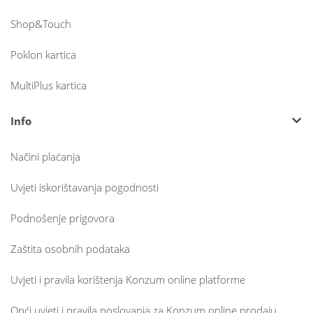
Shop&Touch
Poklon kartica
MultiPlus kartica
Info
Načini plaćanja
Uvjeti iskorištavanja pogodnosti
Podnošenje prigovora
Zaštita osobnih podataka
Uvjeti i pravila korištenja Konzum online platforme
Opći uvjeti i pravila poslovanja za Konzum online prodaju