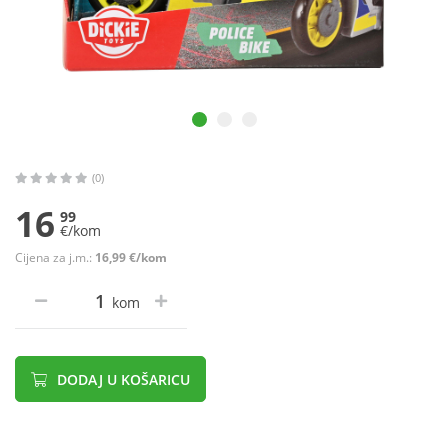
(0)
16
99
€/kom
Cijena za j.m.:
16,99 €/kom
kom
DODAJ U KOŠARICU