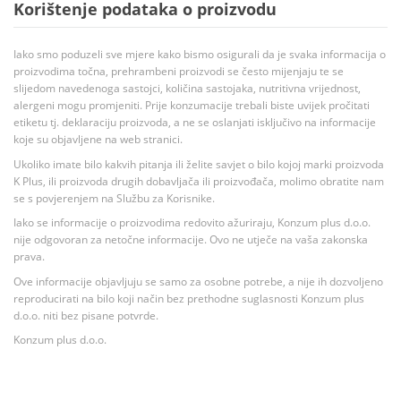
Korištenje podataka o proizvodu
Iako smo poduzeli sve mjere kako bismo osigurali da je svaka informacija o
proizvodima točna, prehrambeni proizvodi se često mijenjaju te se
slijedom navedenoga sastojci, količina sastojaka, nutritivna vrijednost,
alergeni mogu promjeniti. Prije konzumacije trebali biste uvijek pročitati
etiketu tj. deklaraciju proizvoda, a ne se oslanjati isključivo na informacije
koje su objavljene na web stranici.
Ukoliko imate bilo kakvih pitanja ili želite savjet o bilo kojoj marki proizvoda
K Plus, ili proizvoda drugih dobavljača ili proizvođača, molimo obratite nam
se s povjerenjem na Službu za Korisnike.
Iako se informacije o proizvodima redovito ažuriraju, Konzum plus d.o.o.
nije odgovoran za netočne informacije. Ovo ne utječe na vaša zakonska
prava.
Ove informacije objavljuju se samo za osobne potrebe, a nije ih dozvoljeno
reproducirati na bilo koji način bez prethodne suglasnosti Konzum plus
d.o.o. niti bez pisane potvrde.
Konzum plus d.o.o.