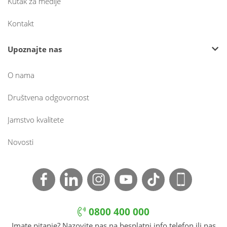
Kutak za medije
Kontakt
Upoznajte nas
O nama
Društvena odgovornost
Jamstvo kvalitete
Novosti
0800 400 000
Imate pitanje? Nazovite nas na besplatni info telefon ili nas