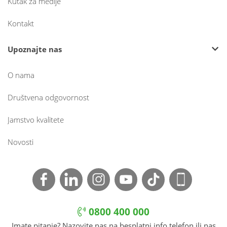
Kutak za medije
Kontakt
Upoznajte nas
O nama
Društvena odgovornost
Jamstvo kvalitete
Novosti
0800 400 000
Imate pitanje? Nazovite nas na besplatni info telefon ili nas