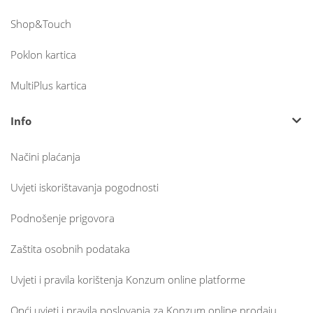
Shop&Touch
Poklon kartica
MultiPlus kartica
Info
Načini plaćanja
Uvjeti iskorištavanja pogodnosti
Podnošenje prigovora
Zaštita osobnih podataka
Uvjeti i pravila korištenja Konzum online platforme
Opći uvjeti i pravila poslovanja za Konzum online prodaju