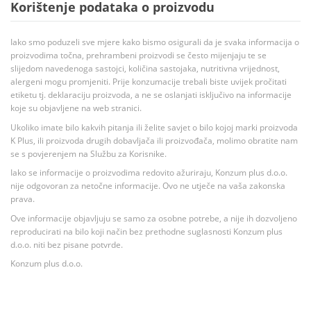
Korištenje podataka o proizvodu
Iako smo poduzeli sve mjere kako bismo osigurali da je svaka informacija o
proizvodima točna, prehrambeni proizvodi se često mijenjaju te se
slijedom navedenoga sastojci, količina sastojaka, nutritivna vrijednost,
alergeni mogu promjeniti. Prije konzumacije trebali biste uvijek pročitati
etiketu tj. deklaraciju proizvoda, a ne se oslanjati isključivo na informacije
koje su objavljene na web stranici.
Ukoliko imate bilo kakvih pitanja ili želite savjet o bilo kojoj marki proizvoda
K Plus, ili proizvoda drugih dobavljača ili proizvođača, molimo obratite nam
se s povjerenjem na Službu za Korisnike.
Iako se informacije o proizvodima redovito ažuriraju, Konzum plus d.o.o.
nije odgovoran za netočne informacije. Ovo ne utječe na vaša zakonska
prava.
Ove informacije objavljuju se samo za osobne potrebe, a nije ih dozvoljeno
reproducirati na bilo koji način bez prethodne suglasnosti Konzum plus
d.o.o. niti bez pisane potvrde.
Konzum plus d.o.o.