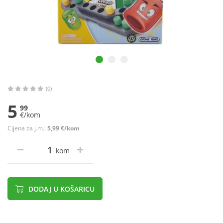
(0)
5
99
€/kom
Cijena za j.m.:
5,99 €/kom
kom
DODAJ U KOŠARICU