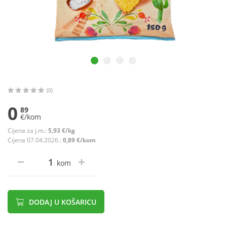
(0)
0
89
€/kom
Cijena za j.m.:
5,93 €/kg
Cijena 07.04.2026.:
0,89 €/kom
kom
DODAJ U KOŠARICU