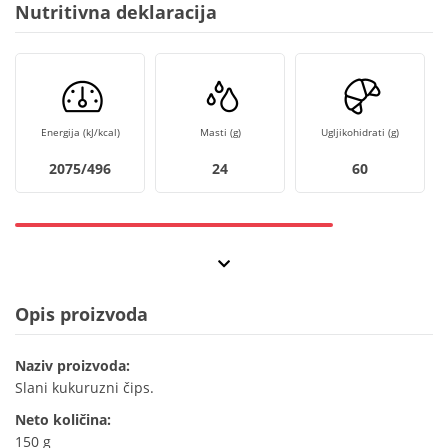
Nutritivna deklaracija
Energija (kJ/kcal)
Masti (g)
Ugljikohidrati (g)
2075/496
24
60
Opis proizvoda
Naziv proizvoda:
Slani kukuruzni čips.
Neto količina:
150 g