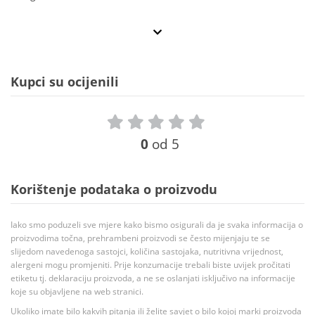
Kupci su ocijenili
0
od 5
Korištenje podataka o proizvodu
Iako smo poduzeli sve mjere kako bismo osigurali da je svaka informacija o
proizvodima točna, prehrambeni proizvodi se često mijenjaju te se
slijedom navedenoga sastojci, količina sastojaka, nutritivna vrijednost,
alergeni mogu promjeniti. Prije konzumacije trebali biste uvijek pročitati
etiketu tj. deklaraciju proizvoda, a ne se oslanjati isključivo na informacije
koje su objavljene na web stranici.
Ukoliko imate bilo kakvih pitanja ili želite savjet o bilo kojoj marki proizvoda