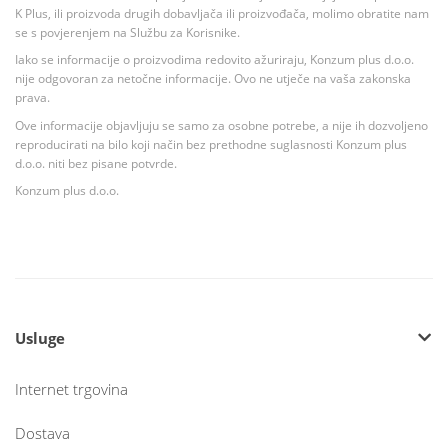
K Plus, ili proizvoda drugih dobavljača ili proizvođača, molimo obratite nam
se s povjerenjem na Službu za Korisnike.
Iako se informacije o proizvodima redovito ažuriraju, Konzum plus d.o.o.
nije odgovoran za netočne informacije. Ovo ne utječe na vaša zakonska
prava.
Ove informacije objavljuju se samo za osobne potrebe, a nije ih dozvoljeno
reproducirati na bilo koji način bez prethodne suglasnosti Konzum plus
d.o.o. niti bez pisane potvrde.
Konzum plus d.o.o.
Usluge
Internet trgovina
Dostava