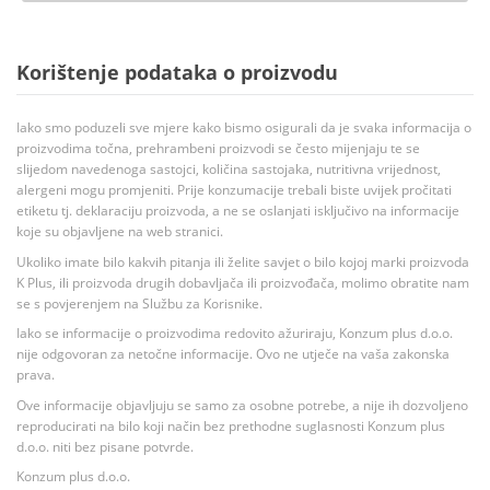
Korištenje podataka o proizvodu
Iako smo poduzeli sve mjere kako bismo osigurali da je svaka informacija o
proizvodima točna, prehrambeni proizvodi se često mijenjaju te se
slijedom navedenoga sastojci, količina sastojaka, nutritivna vrijednost,
alergeni mogu promjeniti. Prije konzumacije trebali biste uvijek pročitati
etiketu tj. deklaraciju proizvoda, a ne se oslanjati isključivo na informacije
koje su objavljene na web stranici.
Ukoliko imate bilo kakvih pitanja ili želite savjet o bilo kojoj marki proizvoda
K Plus, ili proizvoda drugih dobavljača ili proizvođača, molimo obratite nam
se s povjerenjem na Službu za Korisnike.
Iako se informacije o proizvodima redovito ažuriraju, Konzum plus d.o.o.
nije odgovoran za netočne informacije. Ovo ne utječe na vaša zakonska
prava.
Ove informacije objavljuju se samo za osobne potrebe, a nije ih dozvoljeno
reproducirati na bilo koji način bez prethodne suglasnosti Konzum plus
d.o.o. niti bez pisane potvrde.
Konzum plus d.o.o.