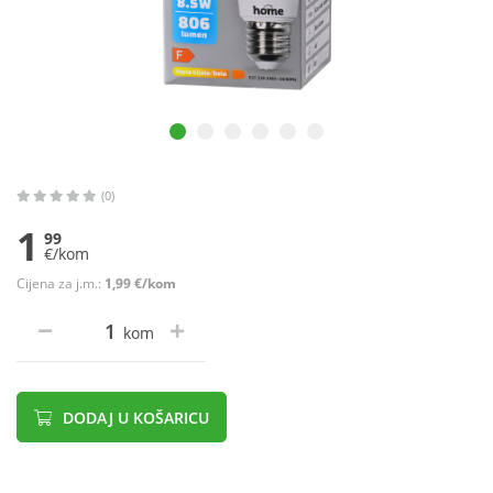
(0)
1
99
€/kom
Cijena za j.m.:
1,99 €/kom
kom
DODAJ U KOŠARICU