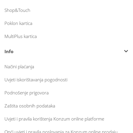
Shop&Touch
Poklon kartica
MultiPlus kartica
Info
Načini plaćanja
Uvjeti iskorištavanja pogodnosti
Podnošenje prigovora
Zaštita osobnih podataka
Uvjeti i pravila korištenja Konzum online platforme
Opći uvjeti i pravila poslovanja za Konzum online prodaju