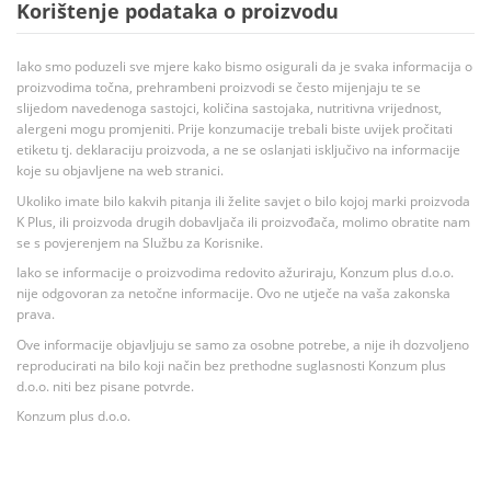
Korištenje podataka o proizvodu
Iako smo poduzeli sve mjere kako bismo osigurali da je svaka informacija o
proizvodima točna, prehrambeni proizvodi se često mijenjaju te se
slijedom navedenoga sastojci, količina sastojaka, nutritivna vrijednost,
alergeni mogu promjeniti. Prije konzumacije trebali biste uvijek pročitati
etiketu tj. deklaraciju proizvoda, a ne se oslanjati isključivo na informacije
koje su objavljene na web stranici.
Ukoliko imate bilo kakvih pitanja ili želite savjet o bilo kojoj marki proizvoda
K Plus, ili proizvoda drugih dobavljača ili proizvođača, molimo obratite nam
se s povjerenjem na Službu za Korisnike.
Iako se informacije o proizvodima redovito ažuriraju, Konzum plus d.o.o.
nije odgovoran za netočne informacije. Ovo ne utječe na vaša zakonska
prava.
Ove informacije objavljuju se samo za osobne potrebe, a nije ih dozvoljeno
reproducirati na bilo koji način bez prethodne suglasnosti Konzum plus
d.o.o. niti bez pisane potvrde.
Konzum plus d.o.o.