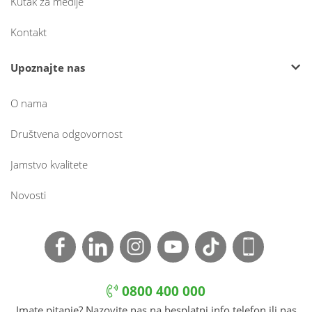
Kutak za medije
Kontakt
Upoznajte nas
O nama
Društvena odgovornost
Jamstvo kvalitete
Novosti
0800 400 000
Imate pitanje? Nazovite nas na besplatni info telefon ili nas