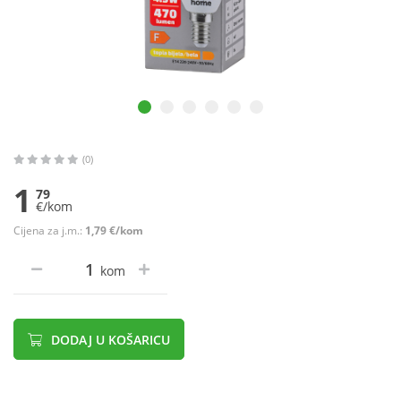
(0)
1
79
€/kom
Cijena za j.m.:
1,79 €/kom
kom
DODAJ U KOŠARICU