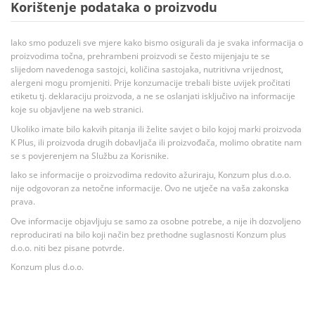
Korištenje podataka o proizvodu
Iako smo poduzeli sve mjere kako bismo osigurali da je svaka informacija o
proizvodima točna, prehrambeni proizvodi se često mijenjaju te se
slijedom navedenoga sastojci, količina sastojaka, nutritivna vrijednost,
alergeni mogu promjeniti. Prije konzumacije trebali biste uvijek pročitati
etiketu tj. deklaraciju proizvoda, a ne se oslanjati isključivo na informacije
koje su objavljene na web stranici.
Ukoliko imate bilo kakvih pitanja ili želite savjet o bilo kojoj marki proizvoda
K Plus, ili proizvoda drugih dobavljača ili proizvođača, molimo obratite nam
se s povjerenjem na Službu za Korisnike.
Iako se informacije o proizvodima redovito ažuriraju, Konzum plus d.o.o.
nije odgovoran za netočne informacije. Ovo ne utječe na vaša zakonska
prava.
Ove informacije objavljuju se samo za osobne potrebe, a nije ih dozvoljeno
reproducirati na bilo koji način bez prethodne suglasnosti Konzum plus
d.o.o. niti bez pisane potvrde.
Konzum plus d.o.o.