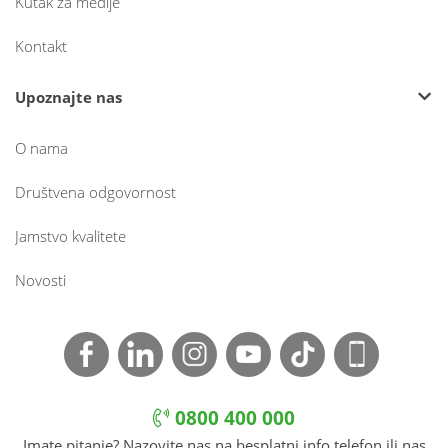
Kutak za medije
Kontakt
Upoznajte nas
O nama
Društvena odgovornost
Jamstvo kvalitete
Novosti
0800 400 000
Imate pitanje? Nazovite nas na besplatni info telefon ili nas