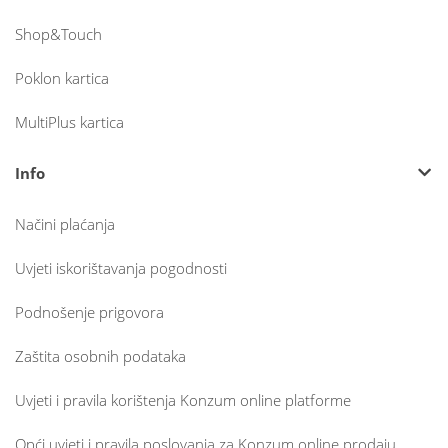
Shop&Touch
Poklon kartica
MultiPlus kartica
Info
Načini plaćanja
Uvjeti iskorištavanja pogodnosti
Podnošenje prigovora
Zaštita osobnih podataka
Uvjeti i pravila korištenja Konzum online platforme
Opći uvjeti i pravila poslovanja za Konzum online prodaju