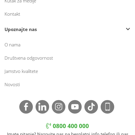
Kutak za medije
Kontakt
Upoznajte nas
O nama
Društvena odgovornost
Jamstvo kvalitete
Novosti
0800 400 000
Imate pitanje? Nazovite nas na besplatni info telefon ili nas