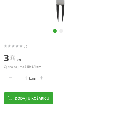
(0)
3
59
€/kom
Cijena za j.m.:
3,59 €/kom
kom
DODAJ U KOŠARICU