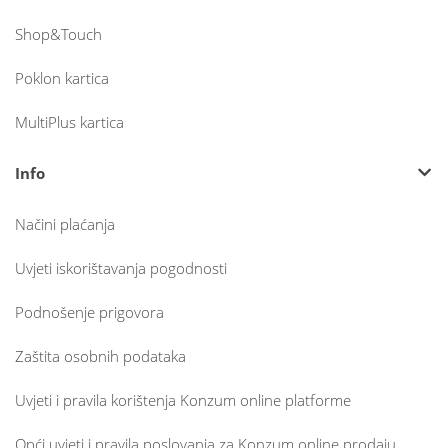
Shop&Touch
Poklon kartica
MultiPlus kartica
Info
Načini plaćanja
Uvjeti iskorištavanja pogodnosti
Podnošenje prigovora
Zaštita osobnih podataka
Uvjeti i pravila korištenja Konzum online platforme
Opći uvjeti i pravila poslovanja za Konzum online prodaju