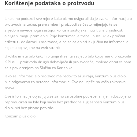
Korištenje podataka o proizvodu
Iako smo poduzeli sve mjere kako bismo osigurali da je svaka informacija o
proizvodima točna, prehrambeni proizvodi se često mijenjaju te se
slijedom navedenoga sastojci, količina sastojaka, nutritivna vrijednost,
alergeni mogu promjeniti. Prije konzumacije trebali biste uvijek pročitati
etiketu tj. deklaraciju proizvoda, a ne se oslanjati isključivo na informacije
koje su objavljene na web stranici.
Ukoliko imate bilo kakvih pitanja ili želite savjet o bilo kojoj marki proizvoda
K Plus, ili proizvoda drugih dobavljača ili proizvođača, molimo obratite nam
se s povjerenjem na Službu za Korisnike.
Iako se informacije o proizvodima redovito ažuriraju, Konzum plus d.o.o.
nije odgovoran za netočne informacije. Ovo ne utječe na vaša zakonska
prava.
Ove informacije objavljuju se samo za osobne potrebe, a nije ih dozvoljeno
reproducirati na bilo koji način bez prethodne suglasnosti Konzum plus
d.o.o. niti bez pisane potvrde.
Konzum plus d.o.o.