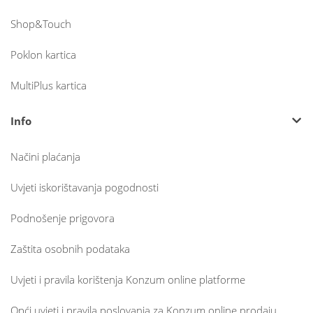
Shop&Touch
Poklon kartica
MultiPlus kartica
Info
Načini plaćanja
Uvjeti iskorištavanja pogodnosti
Podnošenje prigovora
Zaštita osobnih podataka
Uvjeti i pravila korištenja Konzum online platforme
Opći uvjeti i pravila poslovanja za Konzum online prodaju