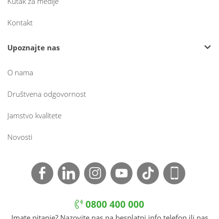
Kutak za medije
Kontakt
Upoznajte nas
O nama
Društvena odgovornost
Jamstvo kvalitete
Novosti
0800 400 000
Imate pitanje? Nazovite nas na besplatni info telefon ili nas