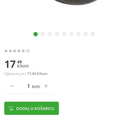
(0)
17
49
€/kom
Cijena za j.m.:
17,49 €/kom
kom
DODAJ U KOŠARICU