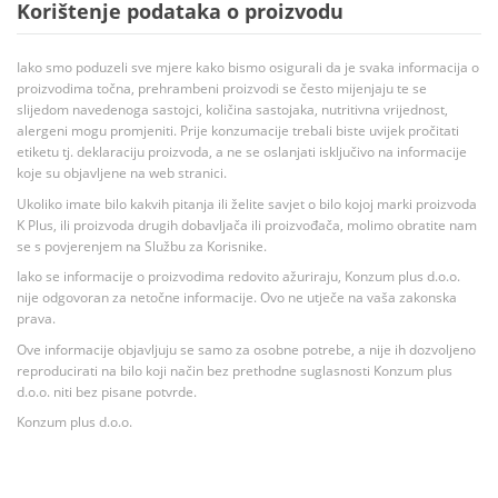
Korištenje podataka o proizvodu
Iako smo poduzeli sve mjere kako bismo osigurali da je svaka informacija o
proizvodima točna, prehrambeni proizvodi se često mijenjaju te se
slijedom navedenoga sastojci, količina sastojaka, nutritivna vrijednost,
alergeni mogu promjeniti. Prije konzumacije trebali biste uvijek pročitati
etiketu tj. deklaraciju proizvoda, a ne se oslanjati isključivo na informacije
koje su objavljene na web stranici.
Ukoliko imate bilo kakvih pitanja ili želite savjet o bilo kojoj marki proizvoda
K Plus, ili proizvoda drugih dobavljača ili proizvođača, molimo obratite nam
se s povjerenjem na Službu za Korisnike.
Iako se informacije o proizvodima redovito ažuriraju, Konzum plus d.o.o.
nije odgovoran za netočne informacije. Ovo ne utječe na vaša zakonska
prava.
Ove informacije objavljuju se samo za osobne potrebe, a nije ih dozvoljeno
reproducirati na bilo koji način bez prethodne suglasnosti Konzum plus
d.o.o. niti bez pisane potvrde.
Konzum plus d.o.o.