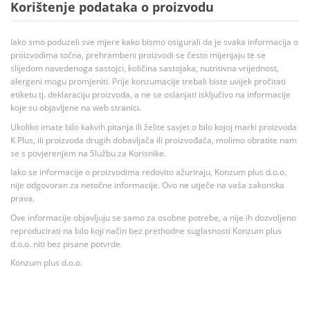
Korištenje podataka o proizvodu
Iako smo poduzeli sve mjere kako bismo osigurali da je svaka informacija o
proizvodima točna, prehrambeni proizvodi se često mijenjaju te se
slijedom navedenoga sastojci, količina sastojaka, nutritivna vrijednost,
alergeni mogu promjeniti. Prije konzumacije trebali biste uvijek pročitati
etiketu tj. deklaraciju proizvoda, a ne se oslanjati isključivo na informacije
koje su objavljene na web stranici.
Ukoliko imate bilo kakvih pitanja ili želite savjet o bilo kojoj marki proizvoda
K Plus, ili proizvoda drugih dobavljača ili proizvođača, molimo obratite nam
se s povjerenjem na Službu za Korisnike.
Iako se informacije o proizvodima redovito ažuriraju, Konzum plus d.o.o.
nije odgovoran za netočne informacije. Ovo ne utječe na vaša zakonska
prava.
Ove informacije objavljuju se samo za osobne potrebe, a nije ih dozvoljeno
reproducirati na bilo koji način bez prethodne suglasnosti Konzum plus
d.o.o. niti bez pisane potvrde.
Konzum plus d.o.o.