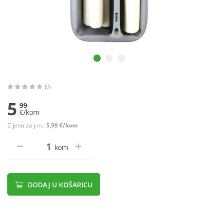
(0)
5
99
€/kom
Cijena za j.m.:
5,99 €/kom
kom
DODAJ U KOŠARICU