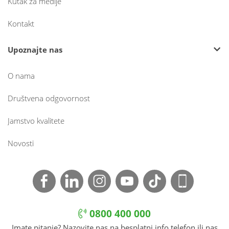
Kutak za medije
Kontakt
Upoznajte nas
O nama
Društvena odgovornost
Jamstvo kvalitete
Novosti
0800 400 000
Imate pitanje? Nazovite nas na besplatni info telefon ili nas