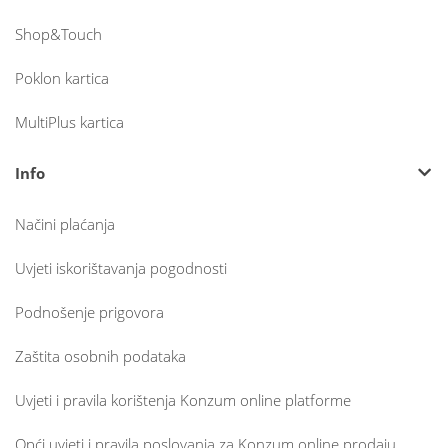
Shop&Touch
Poklon kartica
MultiPlus kartica
Info
Načini plaćanja
Uvjeti iskorištavanja pogodnosti
Podnošenje prigovora
Zaštita osobnih podataka
Uvjeti i pravila korištenja Konzum online platforme
Opći uvjeti i pravila poslovanja za Konzum online prodaju