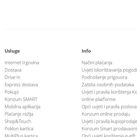
Usluge
Info
Internet trgovina
Načini plaćanja
Dostava
Uvjeti iskorištavanja pogod
Drive In
Podnošenje prigovora
Express dostava
Zaštita osobnih podataka
Pokupi
Uvjeti i pravila korištenja
Konzum SMART
online platforme
Mobilna aplikacija
Opći uvjeti i pravila poslov
Plaćanje režija
Konzum online prodaju
Shop&Touch
Uvjeti i pravila kupoprodaj
Poklon kartica
Konzum Smart prodavaoni
MultiPlus kartica
Opći uvjeti korištenja e-gift