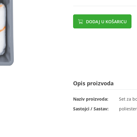
DODAJ U KOŠARICU
Opis proizvoda
Naziv proizvoda:
Set za bo
Sastojci / Sastav:
poliester