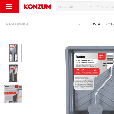
Asortiman
Home Set za bojanje NAP 12 mm 4/1 - Konz
NASLOVNICA
OSTALE POT