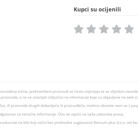
Kupci su ocijenili
oizvodima točna, prehrambeni proizvodi se često mijenjaju te se slijedom navedeno
ju proizvoda, a ne se oslanjati isključivo na informacije koje su objavljene na web st
 K Plus, ili proizvoda drugih dobavljača ili proizvođača, molimo obratite nam se s p
 odgovoran za netočne informacije. Ovo ne utječe na vaša zakonska prava.
roducirati na bilo koji način bez prethodne suglasnosti Konzum plus d.o.o. niti be