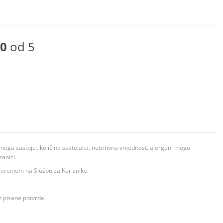
0
od 5
ga sastojci, količina sastojaka, nutritivna vrijednost, alergeni mogu
ranici.
ovjerenjem na Službu za Korisnike.
z pisane potvrde.