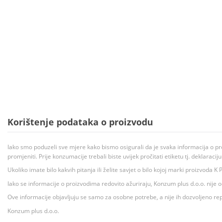
Korištenje podataka o proizvodu
Iako smo poduzeli sve mjere kako bismo osigurali da je svaka informacija o pr
promjeniti. Prije konzumacije trebali biste uvijek pročitati etiketu tj. deklaraci
Ukoliko imate bilo kakvih pitanja ili želite savjet o bilo kojoj marki proizvoda
Iako se informacije o proizvodima redovito ažuriraju, Konzum plus d.o.o. nije
Ove informacije objavljuju se samo za osobne potrebe, a nije ih dozvoljeno rep
Konzum plus d.o.o.