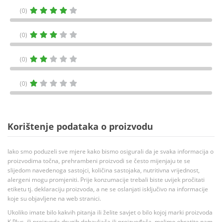
(0)
(0)
(0)
(0)
Korištenje podataka o proizvodu
Iako smo poduzeli sve mjere kako bismo osigurali da je svaka informacija o
proizvodima točna, prehrambeni proizvodi se često mijenjaju te se
slijedom navedenoga sastojci, količina sastojaka, nutritivna vrijednost,
alergeni mogu promjeniti. Prije konzumacije trebali biste uvijek pročitati
etiketu tj. deklaraciju proizvoda, a ne se oslanjati isključivo na informacije
koje su objavljene na web stranici.
Ukoliko imate bilo kakvih pitanja ili želite savjet o bilo kojoj marki proizvoda
K Plus, ili proizvoda drugih dobavljača ili proizvođača, molimo obratite nam