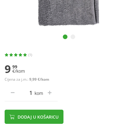
(1)
9
99
€/kom
Cijena za j.m.:
9,99 €/kom
kom
DODAJ U KOŠARICU