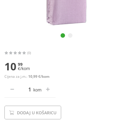
(0)
10
99
€/kom
Cijena za j.m.:
10,99 €/kom
kom
DODAJ U KOŠARICU