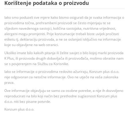
Korištenje podataka o proizvodu
Iako smo poduzeli sve mjere kako bismo osigurali da je svaka informacija o
proizvodima točna, prehrambeni proizvodi se često mijenjaju te se
slijedom navedenoga sastojci, količina sastojaka, nutritivna vrijednost,
alergeni mogu promjeniti. Prije konzumacije trebali biste uvijek pročitati
etiketu tj. deklaraciju proizvoda, a ne se oslanjati isključivo na informacije
koje su objavljene na web stranici.
Ukoliko imate bilo kakvih pitanja ili želite savjet o bilo kojoj marki proizvoda
K Plus, ili proizvoda drugih dobavljača ili proizvođača, molimo obratite nam
se s povjerenjem na Službu za Korisnike.
Iako se informacije o proizvodima redovito ažuriraju, Konzum plus d.o.o.
nije odgovoran za netočne informacije. Ovo ne utječe na vaša zakonska
prava.
Ove informacije objavljuju se samo za osobne potrebe, a nije ih dozvoljeno
reproducirati na bilo koji način bez prethodne suglasnosti Konzum plus
d.o.o. niti bez pisane potvrde.
Konzum plus d.o.o.