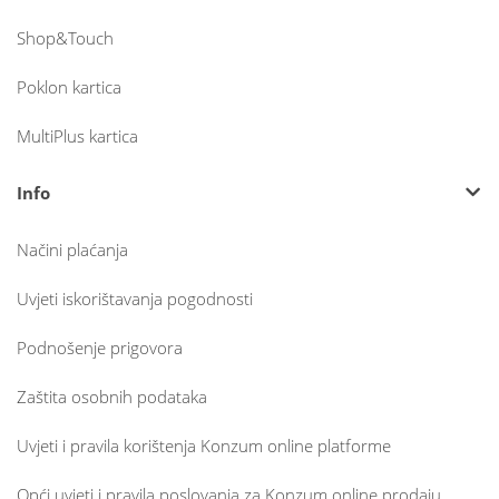
Shop&Touch
Poklon kartica
MultiPlus kartica
Info
Načini plaćanja
Uvjeti iskorištavanja pogodnosti
Podnošenje prigovora
Zaštita osobnih podataka
Uvjeti i pravila korištenja Konzum online platforme
Opći uvjeti i pravila poslovanja za Konzum online prodaju