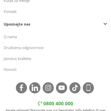
Kutak za medije
Kontakt
Upoznajte nas
O nama
Društvena odgovornost
Jamstvo kvalitete
Novosti
0800 400 000
Imate pitanje? Nazovite nas na besplatni info telefon ili nas