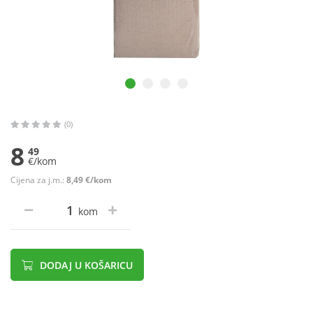
(0)
8
49
€/kom
Cijena za j.m.:
8,49 €/kom
kom
DODAJ U KOŠARICU