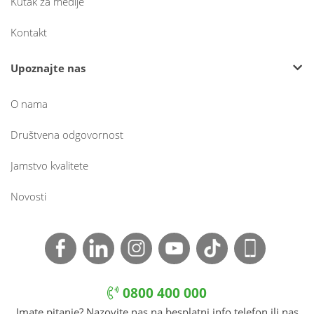
Kutak za medije
Kontakt
Upoznajte nas
O nama
Društvena odgovornost
Jamstvo kvalitete
Novosti
0800 400 000
Imate pitanje? Nazovite nas na besplatni info telefon ili nas