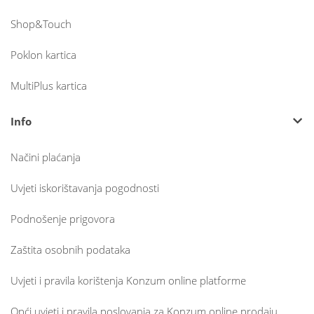
Shop&Touch
Poklon kartica
MultiPlus kartica
Info
Načini plaćanja
Uvjeti iskorištavanja pogodnosti
Podnošenje prigovora
Zaštita osobnih podataka
Uvjeti i pravila korištenja Konzum online platforme
Opći uvjeti i pravila poslovanja za Konzum online prodaju