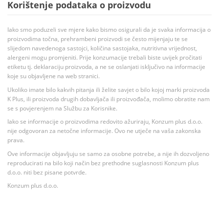
Korištenje podataka o proizvodu
Iako smo poduzeli sve mjere kako bismo osigurali da je svaka informacija o
proizvodima točna, prehrambeni proizvodi se često mijenjaju te se
slijedom navedenoga sastojci, količina sastojaka, nutritivna vrijednost,
alergeni mogu promjeniti. Prije konzumacije trebali biste uvijek pročitati
etiketu tj. deklaraciju proizvoda, a ne se oslanjati isključivo na informacije
koje su objavljene na web stranici.
Ukoliko imate bilo kakvih pitanja ili želite savjet o bilo kojoj marki proizvoda
K Plus, ili proizvoda drugih dobavljača ili proizvođača, molimo obratite nam
se s povjerenjem na Službu za Korisnike.
Iako se informacije o proizvodima redovito ažuriraju, Konzum plus d.o.o.
nije odgovoran za netočne informacije. Ovo ne utječe na vaša zakonska
prava.
Ove informacije objavljuju se samo za osobne potrebe, a nije ih dozvoljeno
reproducirati na bilo koji način bez prethodne suglasnosti Konzum plus
d.o.o. niti bez pisane potvrde.
Konzum plus d.o.o.