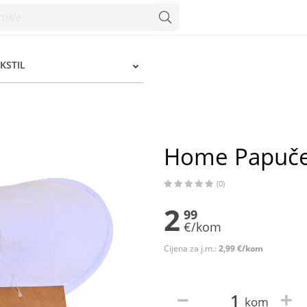
KSTIL
Home Papuče 
(0)
2
99
€/kom
Cijena za j.m.:
2,99 €/kom
kom