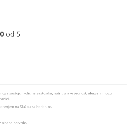
0
od 5
ga sastojci, količina sastojaka, nutritivna vrijednost, alergeni mogu
ranici.
ovjerenjem na Službu za Korisnike.
z pisane potvrde.