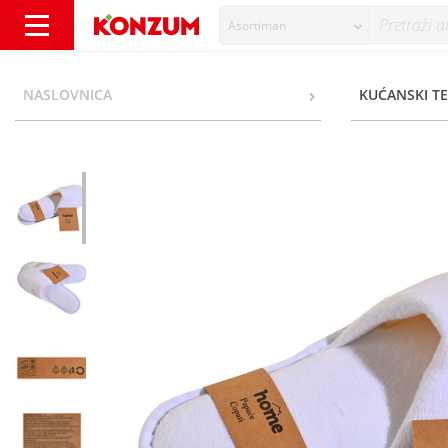
Asortiman
Home Papuče vel. 39-41 - Konzum
NASLOVNICA
KUĆANSKI TE