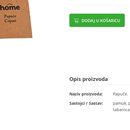
DODAJ U KOŠARICU
Opis proizvoda
Naziv proizvoda:
Papuče.
Sastojci / Sastav:
pamuk, po
tabanica: