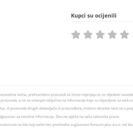
Kupci su ocijenili
oizvodima točna, prehrambeni proizvodi se često mijenjaju te se slijedom navedeno
ju proizvoda, a ne se oslanjati isključivo na informacije koje su objavljene na web st
 K Plus, ili proizvoda drugih dobavljača ili proizvođača, molimo obratite nam se s p
 odgovoran za netočne informacije. Ovo ne utječe na vaša zakonska prava.
roducirati na bilo koji način bez prethodne suglasnosti Konzum plus d.o.o. niti be