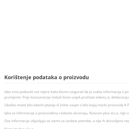
Korištenje podataka o proizvodu
Iako smo poduzeli sve mjere kako bismo osigurali da je svaka informacija o pr
promjeniti. Prije konzumacije trebali biste uvijek pročitati etiketu tj. deklaraci
Ukoliko imate bilo kakvih pitanja ili želite savjet o bilo kojoj marki proizvoda
Iako se informacije o proizvodima redovito ažuriraju, Konzum plus d.o.o. nije
Ove informacije objavljuju se samo za osobne potrebe, a nije ih dozvoljeno rep
Konzum plus d.o.o.