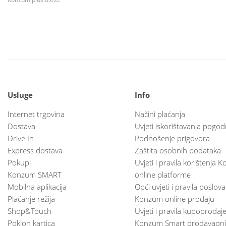
Usluge
Info
Internet trgovina
Načini plaćanja
Dostava
Uvjeti iskorištavanja pogod
Drive In
Podnošenje prigovora
Express dostava
Zaštita osobnih podataka
Pokupi
Uvjeti i pravila korištenja
Konzum SMART
online platforme
Mobilna aplikacija
Opći uvjeti i pravila poslov
Plaćanje režija
Konzum online prodaju
Shop&Touch
Uvjeti i pravila kupoprodaj
Poklon kartica
Konzum Smart prodavaoni