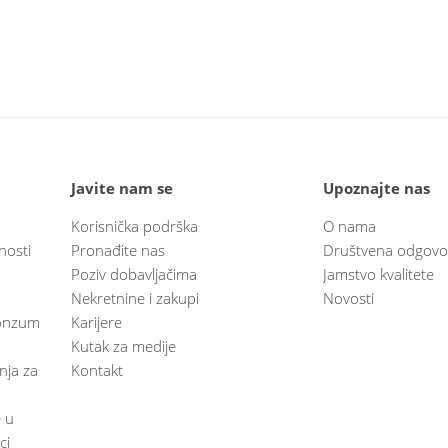
Javite nam se
Upoznajte nas
Korisnička podrška
O nama
nosti
Pronađite nas
Društvena odgovo
Poziv dobavljačima
Jamstvo kvalitete
Nekretnine i zakupi
Novosti
 Konzum
Karijere
Kutak za medije
anja za
Kontakt
e u
ci