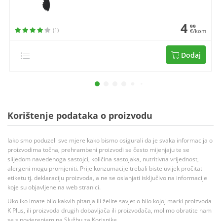
4
99
(1)
€/kom
Dodaj
Korištenje podataka o proizvodu
Iako smo poduzeli sve mjere kako bismo osigurali da je svaka informacija o
proizvodima točna, prehrambeni proizvodi se često mijenjaju te se
slijedom navedenoga sastojci, količina sastojaka, nutritivna vrijednost,
alergeni mogu promjeniti. Prije konzumacije trebali biste uvijek pročitati
etiketu tj. deklaraciju proizvoda, a ne se oslanjati isključivo na informacije
koje su objavljene na web stranici.
Ukoliko imate bilo kakvih pitanja ili želite savjet o bilo kojoj marki proizvoda
K Plus, ili proizvoda drugih dobavljača ili proizvođača, molimo obratite nam
se s povjerenjem na Službu za Korisnike.