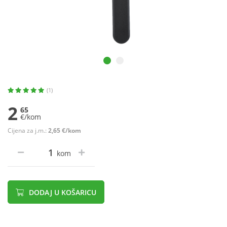
(1)
2
65
€/kom
Cijena za j.m.:
2,65 €/kom
kom
DODAJ U KOŠARICU