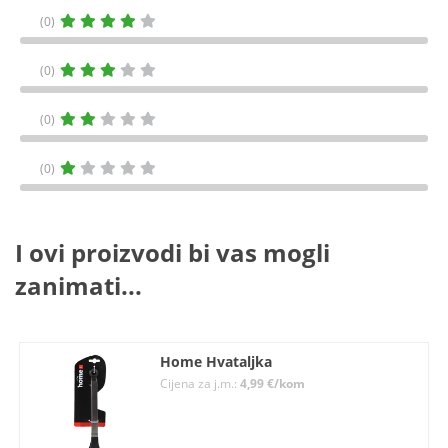
(0)
(0)
(0)
(0)
I ovi proizvodi bi vas mogli
zanimati...
Home Hvataljka
Cijena za j.m.:
4,99 €/kom