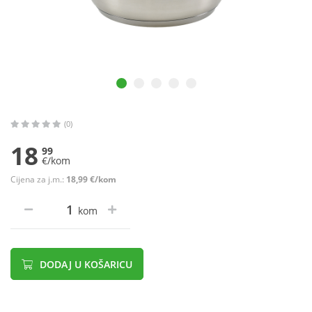
(0)
18
99
€/kom
Cijena za j.m.:
18,99 €/kom
kom
DODAJ U KOŠARICU