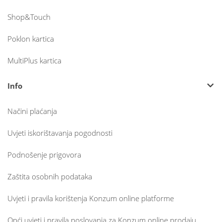
Shop&Touch
Poklon kartica
MultiPlus kartica
Info
Načini plaćanja
Uvjeti iskorištavanja pogodnosti
Podnošenje prigovora
Zaštita osobnih podataka
Uvjeti i pravila korištenja Konzum online platforme
Opći uvjeti i pravila poslovanja za Konzum online prodaju