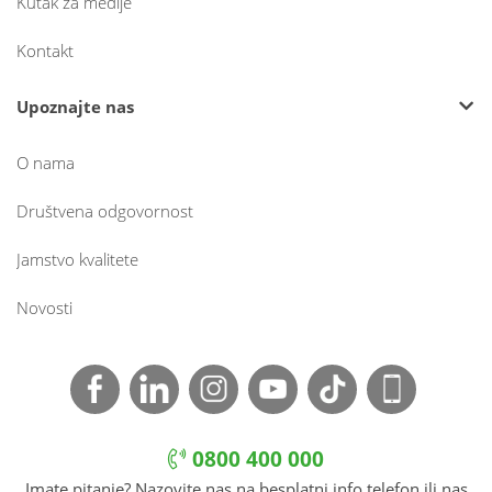
Kutak za medije
Kontakt
Upoznajte nas
O nama
Društvena odgovornost
Jamstvo kvalitete
Novosti
0800 400 000
Imate pitanje? Nazovite nas na besplatni info telefon ili nas