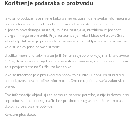
Korištenje podataka o proizvodu
Iako smo poduzeli sve mjere kako bismo osigurali da je svaka informacija o
proizvodima točna, prehrambeni proizvodi se često mijenjaju te se
slijedom navedenoga sastojci, količina sastojaka, nutritivna vrijednost,
alergeni mogu promjeniti. Prije konzumacije trebali biste uvijek pročitati
etiketu tj. deklaraciju proizvoda, a ne se oslanjati isključivo na informacije
koje su objavljene na web stranici.
Ukoliko imate bilo kakvih pitanja ili želite savjet o bilo kojoj marki proizvoda
K Plus, ili proizvoda drugih dobavljača ili proizvođača, molimo obratite nam
se s povjerenjem na Službu za Korisnike.
Iako se informacije o proizvodima redovito ažuriraju, Konzum plus d.o.o.
nije odgovoran za netočne informacije. Ovo ne utječe na vaša zakonska
prava.
Ove informacije objavljuju se samo za osobne potrebe, a nije ih dozvoljeno
reproducirati na bilo koji način bez prethodne suglasnosti Konzum plus
d.o.o. niti bez pisane potvrde.
Konzum plus d.o.o.