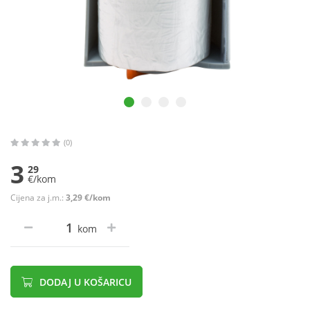
(0)
3
29
€/kom
Cijena za j.m.:
3,29 €/kom
kom
DODAJ U KOŠARICU