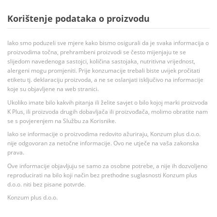
Korištenje podataka o proizvodu
Iako smo poduzeli sve mjere kako bismo osigurali da je svaka informacija o
proizvodima točna, prehrambeni proizvodi se često mijenjaju te se
slijedom navedenoga sastojci, količina sastojaka, nutritivna vrijednost,
alergeni mogu promjeniti. Prije konzumacije trebali biste uvijek pročitati
etiketu tj. deklaraciju proizvoda, a ne se oslanjati isključivo na informacije
koje su objavljene na web stranici.
Ukoliko imate bilo kakvih pitanja ili želite savjet o bilo kojoj marki proizvoda
K Plus, ili proizvoda drugih dobavljača ili proizvođača, molimo obratite nam
se s povjerenjem na Službu za Korisnike.
Iako se informacije o proizvodima redovito ažuriraju, Konzum plus d.o.o.
nije odgovoran za netočne informacije. Ovo ne utječe na vaša zakonska
prava.
Ove informacije objavljuju se samo za osobne potrebe, a nije ih dozvoljeno
reproducirati na bilo koji način bez prethodne suglasnosti Konzum plus
d.o.o. niti bez pisane potvrde.
Konzum plus d.o.o.