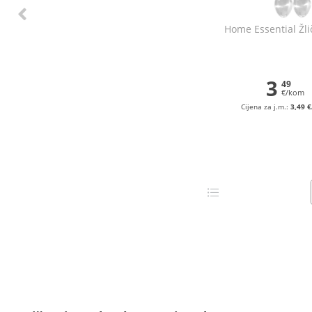
Home Essential Žli
3
49
€/kom
Cijena za j.m.:
3,49 