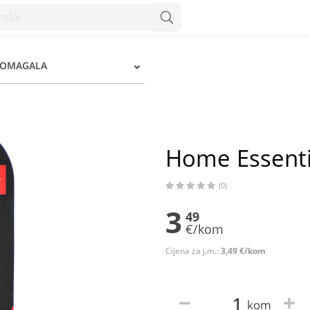
POMAGALA
Home Essentia
(0)
3
49
€/kom
Cijena za j.m.:
3,49 €/kom
kom