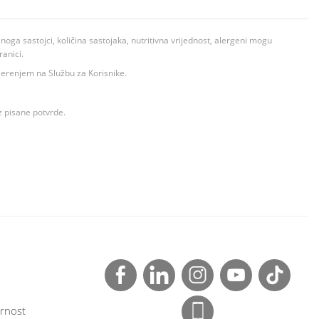
ga sastojci, količina sastojaka, nutritivna vrijednost, alergeni mogu
ranici.
ovjerenjem na Službu za Korisnike.
z pisane potvrde.
rnost