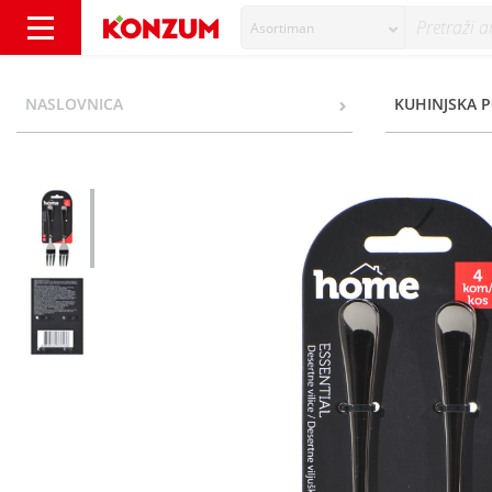
Asortiman
Home Essential Desertne vilice 4/1 - Konzum
NASLOVNICA
KUHINJSKA 