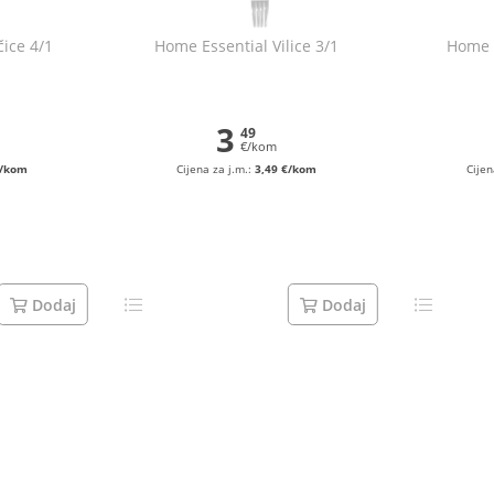
čice 4/1
Home Essential Vilice 3/1
Home E
3
49
€/kom
€/kom
Cijena za j.m.:
3,49 €/kom
Cijen
Dodaj
Dodaj