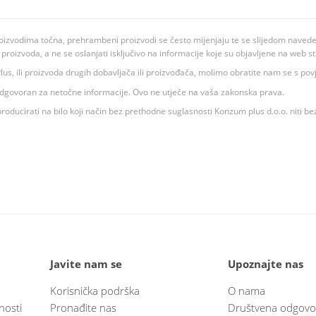
oizvodima točna, prehrambeni proizvodi se često mijenjaju te se slijedom navedeno
ju proizvoda, a ne se oslanjati isključivo na informacije koje su objavljene na web st
 K Plus, ili proizvoda drugih dobavljača ili proizvođača, molimo obratite nam se s p
 odgovoran za netočne informacije. Ovo ne utječe na vaša zakonska prava.
roducirati na bilo koji način bez prethodne suglasnosti Konzum plus d.o.o. niti be
Javite nam se
Upoznajte nas
Korisnička podrška
O nama
nosti
Pronađite nas
Društvena odgovo