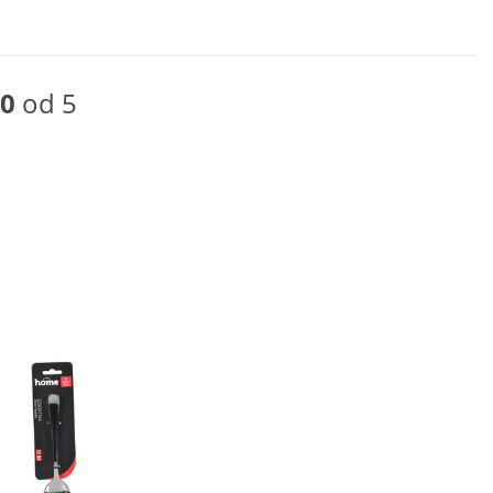
0
od 5