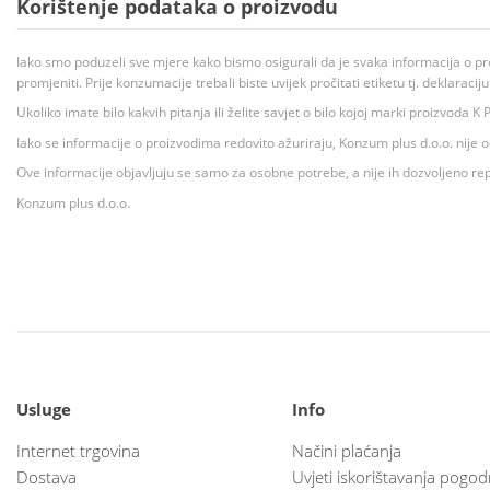
Korištenje podataka o proizvodu
Iako smo poduzeli sve mjere kako bismo osigurali da je svaka informacija o pr
promjeniti. Prije konzumacije trebali biste uvijek pročitati etiketu tj. deklaraci
Ukoliko imate bilo kakvih pitanja ili želite savjet o bilo kojoj marki proizvoda
Iako se informacije o proizvodima redovito ažuriraju, Konzum plus d.o.o. nije
Ove informacije objavljuju se samo za osobne potrebe, a nije ih dozvoljeno rep
Konzum plus d.o.o.
Usluge
Info
Internet trgovina
Načini plaćanja
Dostava
Uvjeti iskorištavanja pogod