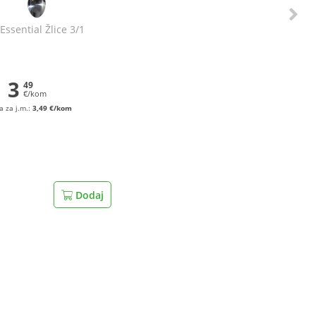
ssential Žlice 3/1
3
49
€/kom
a za j.m.:
3,49 €/kom
Dodaj