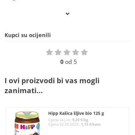
Kupci su ocijenili
0
od 5
I ovi proizvodi bi vas mogli
zanimati...
Hipp Kašica šljive bio 125 g
Cijena za j.m.:
9,20 €/kg
Cijena 02.05.2025.:
1,15 €/kom