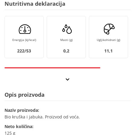
Nutritivna deklaracija
Energija (kJ/kcal)
Masti (g)
Ugljikohidrati (g)
222/53
0,2
11,1
Opis proizvoda
Naziv proizvoda:
Bio kruška i jabuka. Proizvod od voća.
Neto količina:
125 g