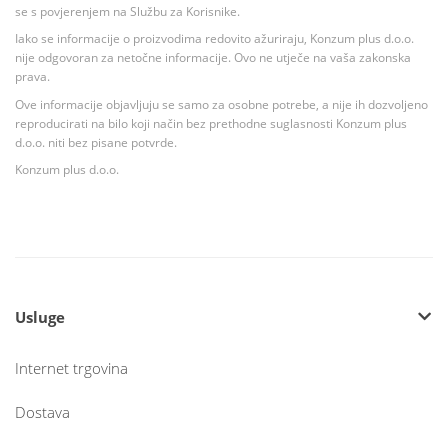
se s povjerenjem na Službu za Korisnike.
Iako se informacije o proizvodima redovito ažuriraju, Konzum plus d.o.o.
nije odgovoran za netočne informacije. Ovo ne utječe na vaša zakonska
prava.
Ove informacije objavljuju se samo za osobne potrebe, a nije ih dozvoljeno
reproducirati na bilo koji način bez prethodne suglasnosti Konzum plus
d.o.o. niti bez pisane potvrde.
Konzum plus d.o.o.
Usluge
Internet trgovina
Dostava