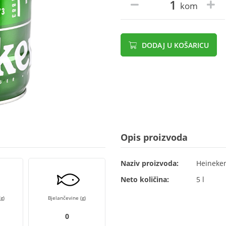
kom
DODAJ U KOŠARICU
Opis proizvoda
Naziv proizvoda:
Heineken
Neto količina:
5 l
g)
Bjelančevine (g)
0