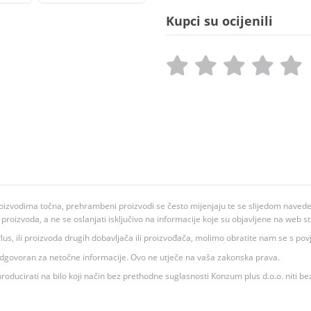
Kupci su ocijenili
oizvodima točna, prehrambeni proizvodi se često mijenjaju te se slijedom navedeno
ju proizvoda, a ne se oslanjati isključivo na informacije koje su objavljene na web st
 K Plus, ili proizvoda drugih dobavljača ili proizvođača, molimo obratite nam se s p
 odgovoran za netočne informacije. Ovo ne utječe na vaša zakonska prava.
roducirati na bilo koji način bez prethodne suglasnosti Konzum plus d.o.o. niti be