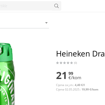
Heineken Dra
(0)
21
99
€/kom
Cijena za j.m.:
4,40 €/l
Cijena 02.05.2025.:
19,99 €/kom