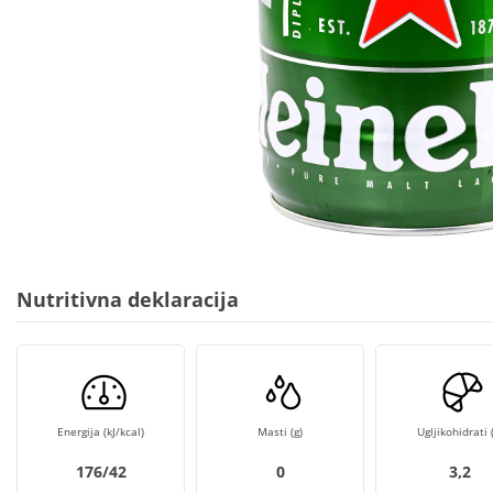
Nutritivna deklaracija
Energija (kJ/kcal)
Masti (g)
Ugljikohidrati (
176/42
0
3,2