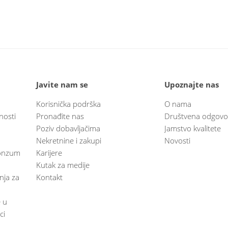
Javite nam se
Upoznajte nas
Korisnička podrška
O nama
nosti
Pronađite nas
Društvena odgovo
Poziv dobavljačima
Jamstvo kvalitete
Nekretnine i zakupi
Novosti
 Konzum
Karijere
Kutak za medije
anja za
Kontakt
e u
ci