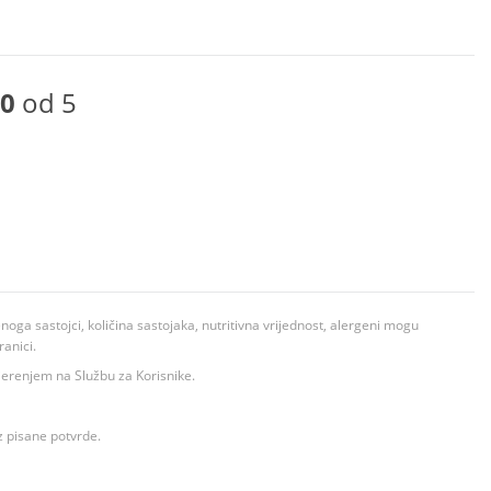
0
od 5
ga sastojci, količina sastojaka, nutritivna vrijednost, alergeni mogu
ranici.
ovjerenjem na Službu za Korisnike.
z pisane potvrde.