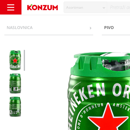
Asortiman
Heineken DraughtKeg pivo 5 l - Konzum
NASLOVNICA
PIVO