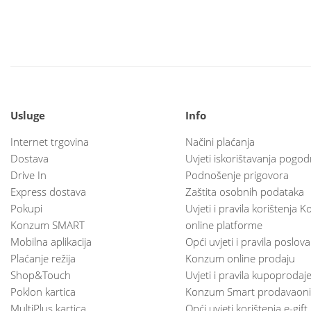
Usluge
Info
Internet trgovina
Načini plaćanja
Dostava
Uvjeti iskorištavanja pogod
Drive In
Podnošenje prigovora
Express dostava
Zaštita osobnih podataka
Pokupi
Uvjeti i pravila korištenja
Konzum SMART
online platforme
Mobilna aplikacija
Opći uvjeti i pravila poslov
Plaćanje režija
Konzum online prodaju
Shop&Touch
Uvjeti i pravila kupoprodaj
Poklon kartica
Konzum Smart prodavaoni
MultiPlus kartica
Opći uvjeti korištenja e-gift