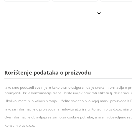
Korištenje podataka o proizvodu
Iako smo poduzeli sve mjere kako bismo osigurali da je svaka informacija o pr
promjeniti. Prije konzumacije trebali biste uvijek pročitati etiketu tj. deklaraci
Ukoliko imate bilo kakvih pitanja ili želite savjet o bilo kojoj marki proizvoda
Iako se informacije o proizvodima redovito ažuriraju, Konzum plus d.o.o. nije
Ove informacije objavljuju se samo za osobne potrebe, a nije ih dozvoljeno rep
Konzum plus d.o.o.