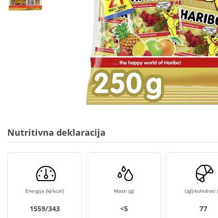
Nutritivna deklaracija
Energija (kJ/kcal)
Masti (g)
Ugljikohidrati (
1559/343
<5
77