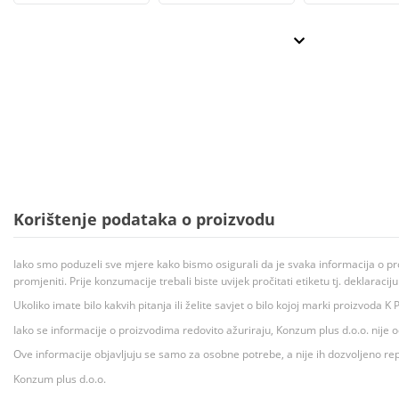
Korištenje podataka o proizvodu
Iako smo poduzeli sve mjere kako bismo osigurali da je svaka informacija o pr
promjeniti. Prije konzumacije trebali biste uvijek pročitati etiketu tj. deklaraci
Ukoliko imate bilo kakvih pitanja ili želite savjet o bilo kojoj marki proizvoda
Iako se informacije o proizvodima redovito ažuriraju, Konzum plus d.o.o. nije
Ove informacije objavljuju se samo za osobne potrebe, a nije ih dozvoljeno rep
Konzum plus d.o.o.