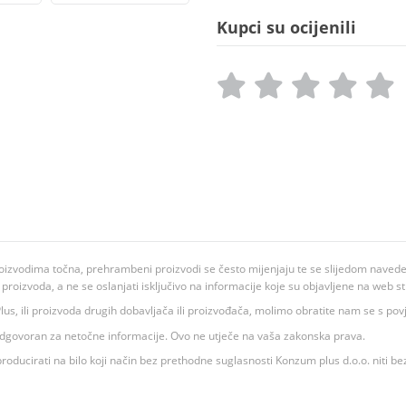
Kupci su ocijenili
oizvodima točna, prehrambeni proizvodi se često mijenjaju te se slijedom navedeno
ju proizvoda, a ne se oslanjati isključivo na informacije koje su objavljene na web st
 K Plus, ili proizvoda drugih dobavljača ili proizvođača, molimo obratite nam se s p
 odgovoran za netočne informacije. Ovo ne utječe na vaša zakonska prava.
roducirati na bilo koji način bez prethodne suglasnosti Konzum plus d.o.o. niti be