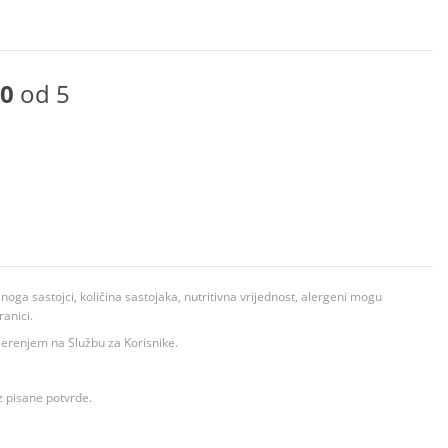
0
od 5
ga sastojci, količina sastojaka, nutritivna vrijednost, alergeni mogu
ranici.
ovjerenjem na Službu za Korisnike.
z pisane potvrde.