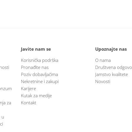
Javite nam se
Upoznajte nas
Korisnička podrška
O nama
nosti
Pronađite nas
Društvena odgovo
Poziv dobavljačima
Jamstvo kvalitete
Nekretnine i zakupi
Novosti
 Konzum
Karijere
Kutak za medije
anja za
Kontakt
e u
ci