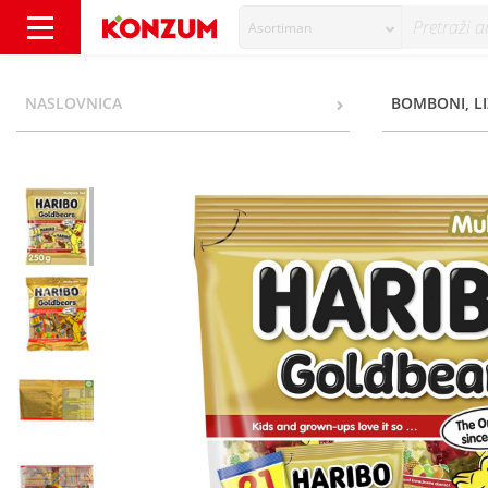
Asortiman
Haribo Multipack Size Bomboni zlatni medo 
NASLOVNICA
BOMBONI, LI