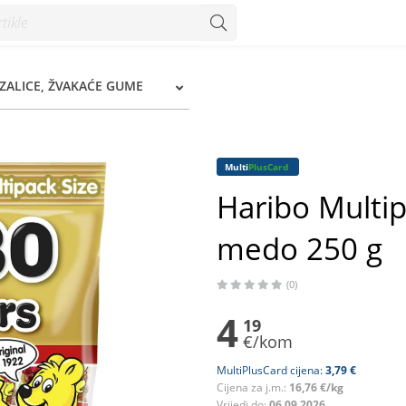
250 g - Konzum
ZALICE, ŽVAKAĆE GUME
Multi
PlusCard
Haribo Multip
medo 250 g
(0)
4
19
€/kom
MultiPlusCard cijena:
3,79 €
Cijena za j.m.:
16,76 €/kg
Vrijedi do:
06.09.2026