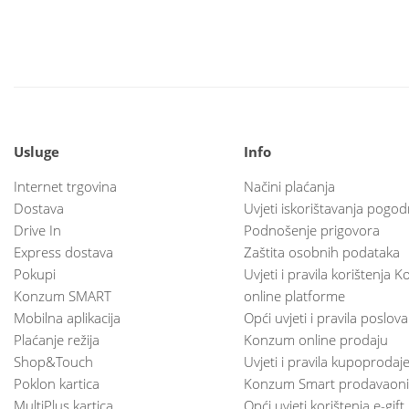
Usluge
Info
Internet trgovina
Načini plaćanja
Dostava
Uvjeti iskorištavanja pogod
Drive In
Podnošenje prigovora
Express dostava
Zaštita osobnih podataka
Pokupi
Uvjeti i pravila korištenja
Konzum SMART
online platforme
Mobilna aplikacija
Opći uvjeti i pravila poslov
Plaćanje režija
Konzum online prodaju
Shop&Touch
Uvjeti i pravila kupoprodaj
Poklon kartica
Konzum Smart prodavaoni
MultiPlus kartica
Opći uvjeti korištenja e-gift