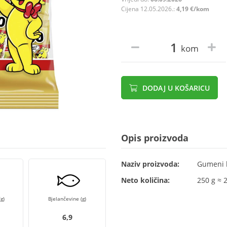
Cijena 12.05.2026.:
4,19 €/kom
kom
DODAJ U KOŠARICU
Opis proizvoda
Naziv proizvoda:
Gumeni 
Neto količina:
250 g ≈ 
g)
Bjelančevine (g)
6,9