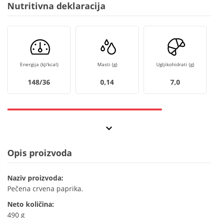
Nutritivna deklaracija
Energija (kJ/kcal)
Masti (g)
Ugljikohidrati (g)
148/36
0,14
7,0
Opis proizvoda
Naziv proizvoda:
Pečena crvena paprika.
Neto količina:
490 g