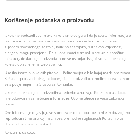
Korištenje podataka o proizvodu
Iako smo poduzeli sve mjere kako bismo osigurali da je svaka informacija o
proizvodima točna, prehrambeni proizvodi se često mijenjaju te se
slijedom navedenoga sastojci, količina sastojaka, nutritivna vrijednost,
alergeni mogu promjeniti. Prije konzumacije trebali biste uvijek pročitati
etiketu tj. deklaraciju proizvoda, a ne se oslanjati isključivo na informacije
koje su objavljene na web stranici.
Ukoliko imate bilo kakvih pitanja ili želite savjet o bilo kojoj marki proizvoda
K Plus, ili proizvoda drugih dobavljača ili proizvođača, molimo obratite nam
se s povjerenjem na Službu za Korisnike.
Iako se informacije o proizvodima redovito ažuriraju, Konzum plus d.o.o.
nije odgovoran za netočne informacije. Ovo ne utječe na vaša zakonska
prava.
Ove informacije objavljuju se samo za osobne potrebe, a nije ih dozvoljeno
reproducirati na bilo koji način bez prethodne suglasnosti Konzum plus
d.o.o. niti bez pisane potvrde.
Konzum plus d.o.o.