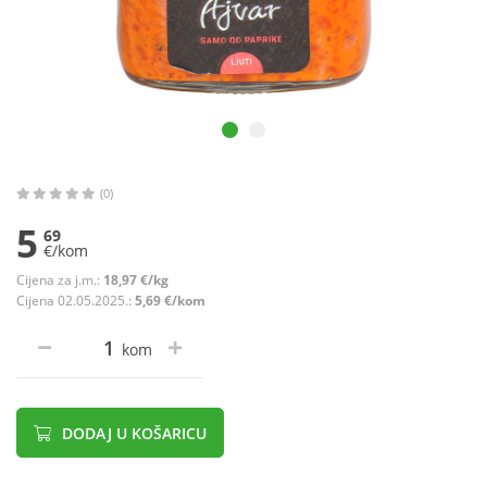
(0)
5
69
€/kom
Cijena za j.m.:
18,97 €/kg
Cijena 02.05.2025.:
5,69 €/kom
kom
DODAJ U KOŠARICU