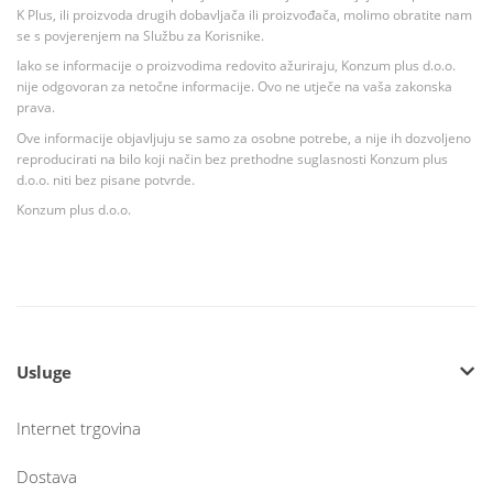
K Plus, ili proizvoda drugih dobavljača ili proizvođača, molimo obratite nam
se s povjerenjem na Službu za Korisnike.
Iako se informacije o proizvodima redovito ažuriraju, Konzum plus d.o.o.
nije odgovoran za netočne informacije. Ovo ne utječe na vaša zakonska
prava.
Ove informacije objavljuju se samo za osobne potrebe, a nije ih dozvoljeno
reproducirati na bilo koji način bez prethodne suglasnosti Konzum plus
d.o.o. niti bez pisane potvrde.
Konzum plus d.o.o.
Usluge
Internet trgovina
Dostava