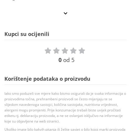
Kupci su ocijenili
0
od 5
Korištenje podataka o proizvodu
Iako smo poduzeli sve mjere kako bismo osigurali da je svaka informacija o
proizvodima točna, prehrambeni proizvodi se često mijenjaju te se
slijedom navedenoga sastojci, količina sastojaka, nutritivna vrijednost,
alergeni mogu promjeniti. Prije konzumacije trebali biste uvijek pročitati
etiketu tj. deklaraciju proizvoda, a ne se oslanjati isključivo na informacije
koje su objavljene na web stranici.
Ukoliko imate bilo kakvih pitanja ili želite savjet o bilo kojoj marki proizvoda