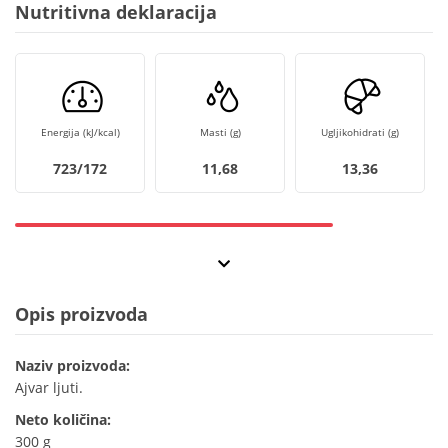
Nutritivna deklaracija
Energija (kJ/kcal)
Masti (g)
Ugljikohidrati (g)
723/172
11,68
13,36
Opis proizvoda
Naziv proizvoda:
Ajvar ljuti.
Neto količina:
300 g