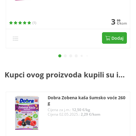
3
99
(1)
€/kom
Dodaj
Kupci ovog proizvoda kupili su i...
Dobra Zobena kaša šumsko voće 260
g
Cijena za j.m.:
12,50 €/kg
Cijena 02.05.2025.:
2,29 €/kom