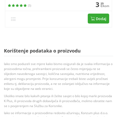
3
25
(5)
€/kom
Dodaj
Korištenje podataka o proizvodu
Iako smo poduzeli sve mjere kako bismo osigurali da je svaka informacija o
proizvodima točna, prehrambeni proizvodi se često mijenjaju te se
slijedom navedenoga sastojci, količina sastojaka, nutritivna vrijednost,
alergeni mogu promjeniti. Prije konzumacije trebali biste uvijek pročitati
etiketu tj. deklaraciju proizvoda, a ne se oslanjati isključivo na informacije
koje su objavljene na web stranici.
Ukoliko imate bilo kakvih pitanja ili želite savjet o bilo kojoj marki proizvoda
K Plus, ili proizvoda drugih dobavljača ili proizvođača, molimo obratite nam
se s povjerenjem na Službu za Korisnike.
Iako se informacije o proizvodima redovito ažuriraju, Konzum plus d.o.o.