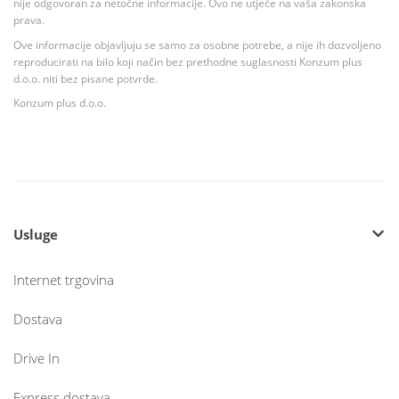
nije odgovoran za netočne informacije. Ovo ne utječe na vaša zakonska
prava.
Ove informacije objavljuju se samo za osobne potrebe, a nije ih dozvoljeno
reproducirati na bilo koji način bez prethodne suglasnosti Konzum plus
d.o.o. niti bez pisane potvrde.
Konzum plus d.o.o.
Usluge
Internet trgovina
Dostava
Drive In
Express dostava