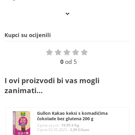
Kupci su ocijenili
0
od 5
I ovi proizvodi bi vas mogli
zanimati...
Gullon Kakao keksi s komadićima
čokolade bez glutena 200 g
Cijena za j.m.:
19,95 €/kg
Cijena 02.05.2025.:
3,99 €/kom