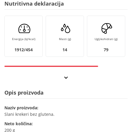
Nutritivna deklaracija
Energija (kJ/kcal)
Masti (g)
Ugljikohidrati (g)
1912/454
14
79
Opis proizvoda
Naziv proizvoda:
Slani krekeri bez glutena.
Neto količina:
200 g