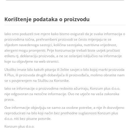
Korištenje podataka o proizvodu
Iako smo poduzeli sve mjere kako bismo osigurali da je svaka informacija o
proizvodima točna, prehrambeni proizvodi se često mijenjaju te se
slijedom navedenoga sastojci, količina sastojaka, nutritivna vrijednost,
alergeni mogu promjeniti. Prije konzumacije trebali biste uvijek pročitati
etiketu tj. deklaraciju proizvoda, a ne se oslanjati isključivo na informacije
koje su objavljene na web stranici.
Ukoliko imate bilo kakvih pitanja ili želite savjet o bilo kojoj marki proizvoda
K Plus, ili proizvoda drugih dobavljača ili proizvođača, molimo obratite nam
se s povjerenjem na Službu za Korisnike.
Iako se informacije o proizvodima redovito ažuriraju, Konzum plus d.o.o.
nije odgovoran za netočne informacije. Ovo ne utječe na vaša zakonska
prava.
Ove informacije objavljuju se samo za osobne potrebe, a nije ih dozvoljeno
reproducirati na bilo koji način bez prethodne suglasnosti Konzum plus
d.o.o. niti bez pisane potvrde.
Konzum plus d.o.o.