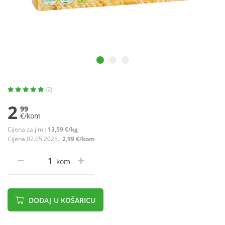
(2)
2
99
€/kom
Cijena za j.m.:
13,59 €/kg
Cijena 02.05.2025.:
2,99 €/kom
kom
DODAJ U KOŠARICU