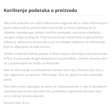
Korištenje podataka o proizvodu
Iako smo poduzeli sve mjere kako bismo osigurali da je svaka informacija o
proizvodima točna, prehrambeni proizvodi se često mijenjaju te se
slijedom navedenoga sastojci, količina sastojaka, nutritivna vrijednost,
alergeni mogu promjeniti. Prije konzumacije trebali biste uvijek pročitati
etiketu tj. deklaraciju proizvoda, a ne se oslanjati isključivo na informacije
koje su objavljene na web stranici.
Ukoliko imate bilo kakvih pitanja ili želite savjet o bilo kojoj marki proizvoda
K Plus, ili proizvoda drugih dobavljača ili proizvođača, molimo obratite nam
se s povjerenjem na Službu za Korisnike.
Iako se informacije o proizvodima redovito ažuriraju, Konzum plus d.o.o.
nije odgovoran za netočne informacije. Ovo ne utječe na vaša zakonska
prava.
Ove informacije objavljuju se samo za osobne potrebe, a nije ih dozvoljeno
reproducirati na bilo koji način bez prethodne suglasnosti Konzum plus
d.o.o. niti bez pisane potvrde.
Konzum plus d.o.o.