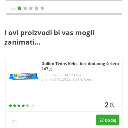
(0)
I ovi proizvodi bi vas mogli
zanimati...
Gullon Twins Keksi bez dodanog šećera
147 g
Cijena za j.m.:
14,22 €/kg
Cijena 02.05.2025.:
2,09 €/kom
2
09
(2)
€/kom
Dodaj