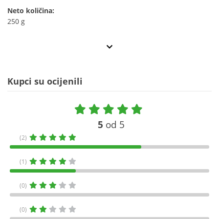
Neto količina:
250 g
Kupci su ocijenili
5
od 5
(2)
(1)
(0)
(0)