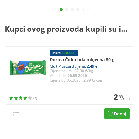
Kupci ovog proizvoda kupili su i...
Multi
PlusCard
Dorina Čokolada mliječna 80 g
MultiPlusCard cijena:
2,49 €
Cijena za j.m.:
37,38 €/kg
Vrijedi do:
06.09.2026
Cijena 02.05.2025.:
2,99 €/kom
2
99
(3)
€/kom
Dodaj