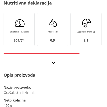
Nutritivna deklaracija
Energija (kJ/kcal)
Masti (g)
Ugljikohidrati (g)
309/74
0,9
8,1
Opis proizvoda
Naziv proizvoda:
Grašak sterilizirani.
Neto količina:
420 g