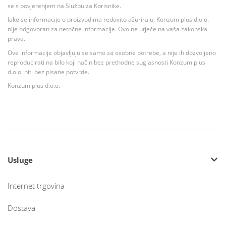
se s povjerenjem na Službu za Korisnike.
Iako se informacije o proizvodima redovito ažuriraju, Konzum plus d.o.o.
nije odgovoran za netočne informacije. Ovo ne utječe na vaša zakonska
prava.
Ove informacije objavljuju se samo za osobne potrebe, a nije ih dozvoljeno
reproducirati na bilo koji način bez prethodne suglasnosti Konzum plus
d.o.o. niti bez pisane potvrde.
Konzum plus d.o.o.
Usluge
Internet trgovina
Dostava