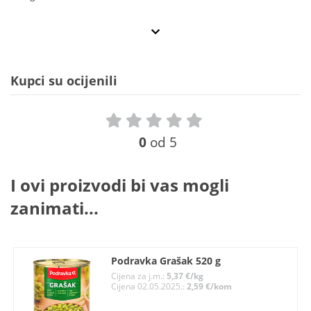
Kupci su ocijenili
0
od 5
I ovi proizvodi bi vas mogli
zanimati...
Podravka Grašak 520 g
Cijena za j.m.:
5,37 €/kg
Cijena 02.05.2025.:
2,59 €/kom