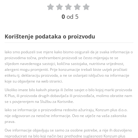
0
od 5
Korištenje podataka o proizvodu
Iako smo poduzeli sve mjere kako bismo osigurali da je svaka informacija o
proizvodima točna, prehrambeni proizvodi se često mijenjaju te se
slijedom navedenoga sastojci, količina sastojaka, nutritivna vrijednost,
alergeni mogu promjeniti. Prije konzumacije trebali biste uvijek pročitati
etiketu tj. deklaraciju proizvoda, a ne se oslanjati isključivo na informacije
koje su objavljene na web stranici.
Ukoliko imate bilo kakvih pitanja ili želite savjet o bilo kojoj marki proizvoda
K Plus, ili proizvoda drugih dobavljača ili proizvođača, molimo obratite nam
se s povjerenjem na Službu za Korisnike.
Iako se informacije o proizvodima redovito ažuriraju, Konzum plus d.o.o.
nije odgovoran za netočne informacije. Ovo ne utječe na vaša zakonska
prava.
Ove informacije objavljuju se samo za osobne potrebe, a nije ih dozvoljeno
reproducirati na bilo koji način bez prethodne suglasnosti Konzum plus