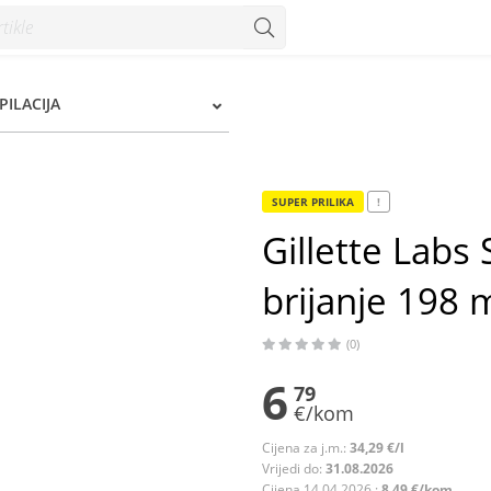
nje 198 ml - Konzum
EPILACIJA
SUPER PRILIKA
!
Gillette Labs 
brijanje 198 
(0)
6
79
€/kom
Cijena za j.m.:
34,29 €/l
Vrijedi do:
31.08.2026
Cijena 14.04.2026.:
8,49 €/kom