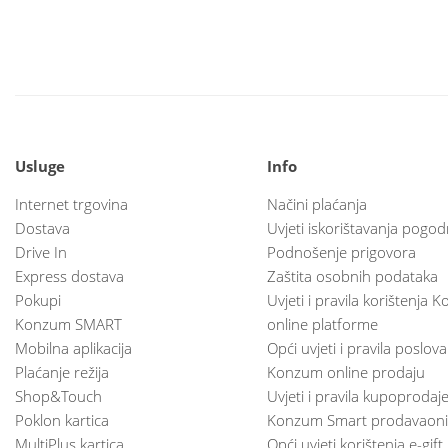
Usluge
Info
Internet trgovina
Načini plaćanja
Dostava
Uvjeti iskorištavanja pogod
Drive In
Podnošenje prigovora
Express dostava
Zaštita osobnih podataka
Pokupi
Uvjeti i pravila korištenja
Konzum SMART
online platforme
Mobilna aplikacija
Opći uvjeti i pravila poslov
Plaćanje režija
Konzum online prodaju
Shop&Touch
Uvjeti i pravila kupoprodaj
Poklon kartica
Konzum Smart prodavaoni
MultiPlus kartica
Opći uvjeti korištenja e-gift