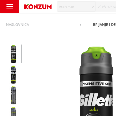
Asortiman
Gillette Labs Sensitive Skin 3u1 Gel za brija
NASLOVNICA
BRIJANJE I D