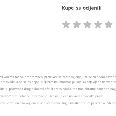
Kupci su ocijenili
oizvodima točna, prehrambeni proizvodi se često mijenjaju te se slijedom navedeno
ju proizvoda, a ne se oslanjati isključivo na informacije koje su objavljene na web st
 K Plus, ili proizvoda drugih dobavljača ili proizvođača, molimo obratite nam se s p
 odgovoran za netočne informacije. Ovo ne utječe na vaša zakonska prava.
roducirati na bilo koji način bez prethodne suglasnosti Konzum plus d.o.o. niti be