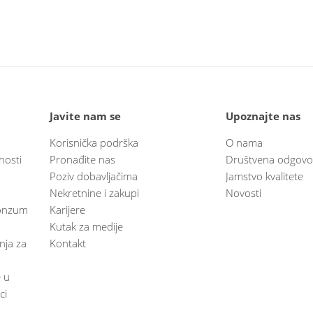
Javite nam se
Upoznajte nas
Korisnička podrška
O nama
nosti
Pronađite nas
Društvena odgovo
Poziv dobavljačima
Jamstvo kvalitete
Nekretnine i zakupi
Novosti
 Konzum
Karijere
Kutak za medije
anja za
Kontakt
e u
ci