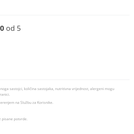
0
od 5
ga sastojci, količina sastojaka, nutritivna vrijednost, alergeni mogu
ranici.
ovjerenjem na Službu za Korisnike.
z pisane potvrde.