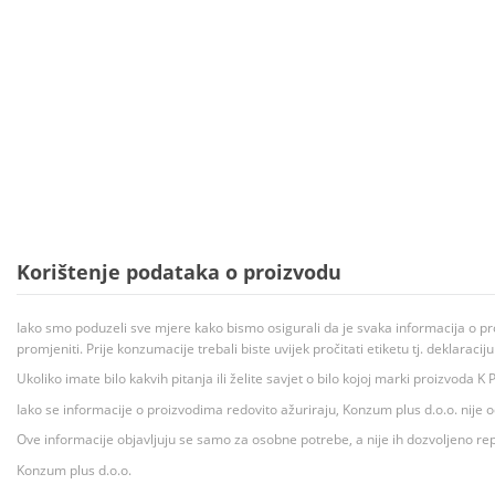
Korištenje podataka o proizvodu
Iako smo poduzeli sve mjere kako bismo osigurali da je svaka informacija o pr
promjeniti. Prije konzumacije trebali biste uvijek pročitati etiketu tj. deklaraci
Ukoliko imate bilo kakvih pitanja ili želite savjet o bilo kojoj marki proizvoda
Iako se informacije o proizvodima redovito ažuriraju, Konzum plus d.o.o. nije
Ove informacije objavljuju se samo za osobne potrebe, a nije ih dozvoljeno rep
Konzum plus d.o.o.