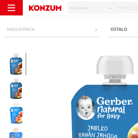
Asortiman
Gerber Pire jabuka, banana, jagoda 90 g - K
NASLOVNICA
OSTALO