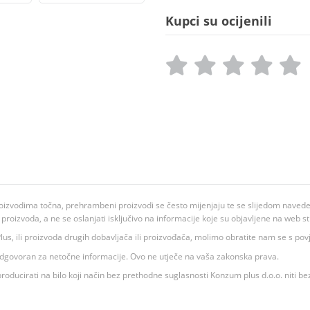
Kupci su ocijenili
oizvodima točna, prehrambeni proizvodi se često mijenjaju te se slijedom navedeno
ju proizvoda, a ne se oslanjati isključivo na informacije koje su objavljene na web st
 K Plus, ili proizvoda drugih dobavljača ili proizvođača, molimo obratite nam se s p
 odgovoran za netočne informacije. Ovo ne utječe na vaša zakonska prava.
roducirati na bilo koji način bez prethodne suglasnosti Konzum plus d.o.o. niti be