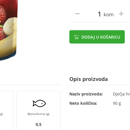
kom
DODAJ U KOŠARICU
Opis proizvoda
Naziv proizvoda:
Dječja h
Neto količina:
90 g
g)
Bjelančevine (g)
0,5