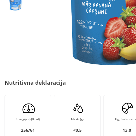
Nutritivna deklaracija
Energija (kJ/kcal)
Masti (g)
Ugljikohidrati (
256/61
<0,5
13,0