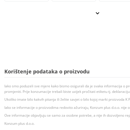
Korištenje podataka o proizvodu
Iako smo poduzeli sve mjere kako bismo osigurali da je svaka informacija o pr
promjeniti. Prije konzumacije trebali biste uvijek pročitati etiketu tj. deklaraci
Ukoliko imate bilo kakvih pitanja ili želite savjet o bilo kojoj marki proizvoda
Iako se informacije o proizvodima redovito ažuriraju, Konzum plus d.o.o. nije
Ove informacije objavljuju se samo za osobne potrebe, a nije ih dozvoljeno rep
Konzum plus d.o.o.