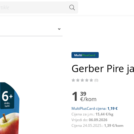
onzum
Multi
PlusCard
Gerber Pire j
(0)
1
39
€/kom
MultiPlusCard cijena:
1,19 €
Cijena za j.m.:
15,44 €/kg
Vrijedi do:
06.09.2026
Cijena 24.05.2025.:
1,39 €/kom