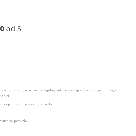
0
od 5
ga sastojci, količina sastojaka, nutritivna vrijednost, alergeni mogu
ranici.
ovjerenjem na Službu za Korisnike.
z pisane potvrde.