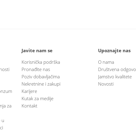
Javite nam se
Upoznajte nas
Korisnička podrška
O nama
nosti
Pronađite nas
Društvena odgovo
Poziv dobavljačima
Jamstvo kvalitete
Nekretnine i zakupi
Novosti
 Konzum
Karijere
Kutak za medije
anja za
Kontakt
e u
ci