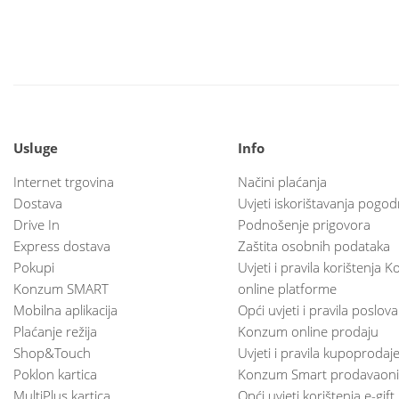
Usluge
Info
Internet trgovina
Načini plaćanja
Dostava
Uvjeti iskorištavanja pogod
Drive In
Podnošenje prigovora
Express dostava
Zaštita osobnih podataka
Pokupi
Uvjeti i pravila korištenja
Konzum SMART
online platforme
Mobilna aplikacija
Opći uvjeti i pravila poslov
Plaćanje režija
Konzum online prodaju
Shop&Touch
Uvjeti i pravila kupoprodaj
Poklon kartica
Konzum Smart prodavaoni
MultiPlus kartica
Opći uvjeti korištenja e-gift