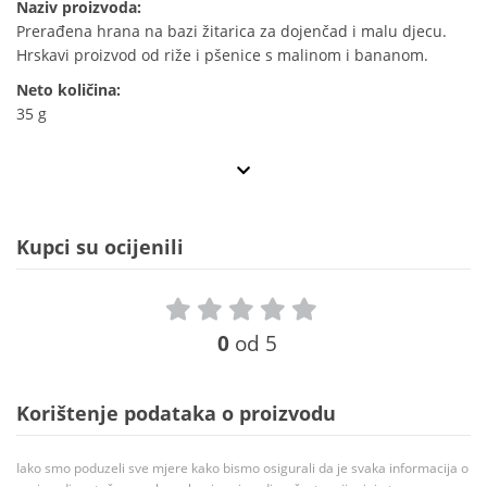
Naziv proizvoda:
Prerađena hrana na bazi žitarica za dojenčad i malu djecu.
Hrskavi proizvod od riže i pšenice s malinom i bananom.
Neto količina:
35 g
Kupci su ocijenili
0
od 5
Korištenje podataka o proizvodu
Iako smo poduzeli sve mjere kako bismo osigurali da je svaka informacija o