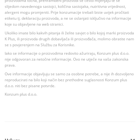
proizvodima točna, prehrambeni proizvodi se često mijenjaju te se
slijedom navedenoga sastojci, količina sastojaka, nutritivna vrijednost,
alergeni mogu promjeniti. Prije konzumacije trebali biste uvijek pročitati
etiketu tj. deklaraciju proizvoda, a ne se oslanjati isključivo na informacije
koje su objavljene na web stranici.
Ukoliko imate bilo kakvih pitanja ili želite savjet o bilo kojoj marki proizvoda
K Plus, ili proizvoda drugih dobavljača ili proizvođača, molimo obratite nam
se s povjerenjem na Službu za Korisnike.
Iako se informacije o proizvodima redovito ažuriraju, Konzum plus d.o.o.
nije odgovoran za netočne informacije. Ovo ne utječe na vaša zakonska
prava.
Ove informacije objavljuju se samo za osobne potrebe, a nije ih dozvoljeno
reproducirati na bilo koji način bez prethodne suglasnosti Konzum plus
d.o.o. niti bez pisane potvrde.
Konzum plus d.o.o.