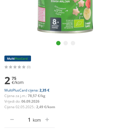
Multi
PlusCard
(0)
2
75
€/kom
MultiPlusCard cijena:
2,35 €
Cijena za j.m.:
78,57 €/kg
Vrijedi do:
06.09.2026
Cijena 02.05.2025.:
2,49 €/kom
kom