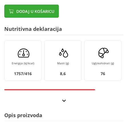
DODAJ U KOŠARICU
Nutritivna deklaracija
Energija (kJ/kcal)
Masti (g)
Ugljikohidrati (g)
1757/416
8,6
76
Opis proizvoda