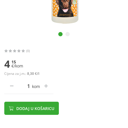
(0)
4
15
€/kom
Cijena za j.m.:
8,30 €/l
kom
DODAJ U KOŠARICU