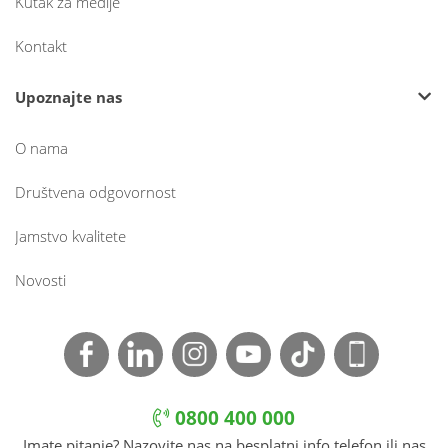
Kutak za medije
Kontakt
Upoznajte nas
O nama
Društvena odgovornost
Jamstvo kvalitete
Novosti
0800 400 000
Imate pitanje? Nazovite nas na besplatni info telefon ili nas