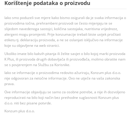
Korištenje podataka o proizvodu
Iako smo poduzeli sve mjere kako bismo osigurali da je svaka informacija o
proizvodima točna, prehrambeni proizvodi se često mijenjaju te se
slijedom navedenoga sastojci, količina sastojaka, nutritivna vrijednost,
alergeni mogu promjeniti. Prije konzumacije trebali biste uvijek pročitati
etiketu tj. deklaraciju proizvoda, a ne se oslanjati isključivo na informacije
koje su objavljene na web stranici.
Ukoliko imate bilo kakvih pitanja ili želite savjet o bilo kojoj marki proizvoda
K Plus, ili proizvoda drugih dobavljača ili proizvođača, molimo obratite nam
se s povjerenjem na Službu za Korisnike.
Iako se informacije o proizvodima redovito ažuriraju, Konzum plus d.o.o.
nije odgovoran za netočne informacije. Ovo ne utječe na vaša zakonska
prava.
Ove informacije objavljuju se samo za osobne potrebe, a nije ih dozvoljeno
reproducirati na bilo koji način bez prethodne suglasnosti Konzum plus
d.o.o. niti bez pisane potvrde.
Konzum plus d.o.o.