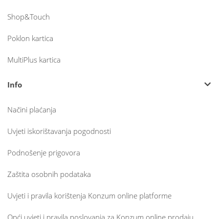
Shop&Touch
Poklon kartica
MultiPlus kartica
Info
Načini plaćanja
Uvjeti iskorištavanja pogodnosti
Podnošenje prigovora
Zaštita osobnih podataka
Uvjeti i pravila korištenja Konzum online platforme
Opći uvjeti i pravila poslovanja za Konzum online prodaju