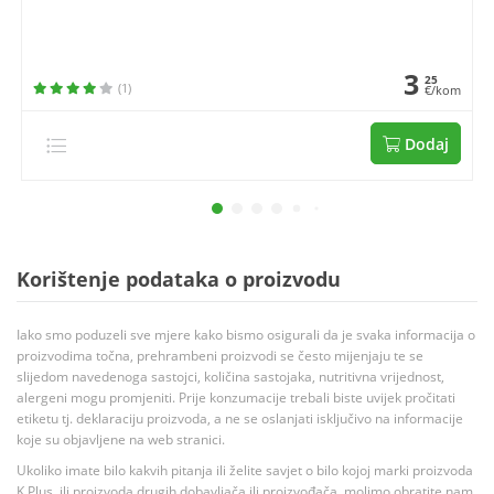
3
25
(1)
€/kom
Dodaj
Korištenje podataka o proizvodu
Iako smo poduzeli sve mjere kako bismo osigurali da je svaka informacija o
proizvodima točna, prehrambeni proizvodi se često mijenjaju te se
slijedom navedenoga sastojci, količina sastojaka, nutritivna vrijednost,
alergeni mogu promjeniti. Prije konzumacije trebali biste uvijek pročitati
etiketu tj. deklaraciju proizvoda, a ne se oslanjati isključivo na informacije
koje su objavljene na web stranici.
Ukoliko imate bilo kakvih pitanja ili želite savjet o bilo kojoj marki proizvoda
K Plus, ili proizvoda drugih dobavljača ili proizvođača, molimo obratite nam