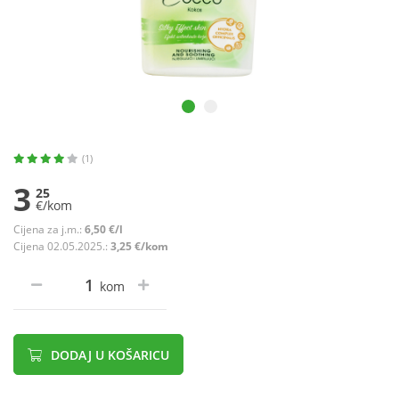
(1)
3
25
€/kom
Cijena za j.m.:
6,50 €/l
Cijena 02.05.2025.:
3,25 €/kom
kom
DODAJ U KOŠARICU