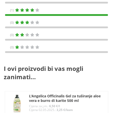
(1)
(0)
(0)
(0)
I ovi proizvodi bi vas mogli
zanimati...
L'Angelica Officinalis Gel za tuširanje aloe
vera e burro di karite 500 ml
Cijena za j.m.:
6,50 €/l
Cijena 02.05.2025.:
3,25 €/kom