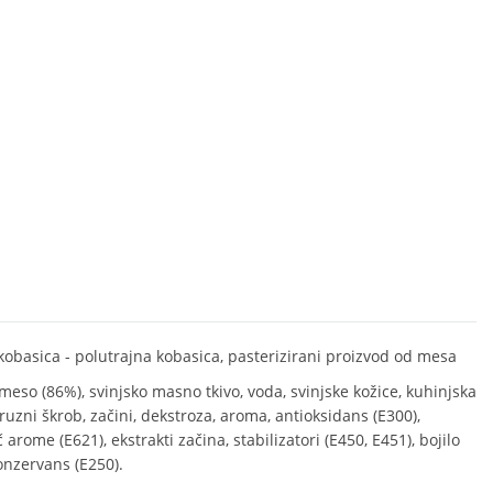
 kobasica - polutrajna kobasica, pasterizirani proizvod od mesa
 meso (86%), svinjsko masno tkivo, voda, svinjske kožice, kuhinjska
ruzni škrob, začini, dekstroza, aroma, antioksidans (E300),
 arome (E621), ekstrakti začina, stabilizatori (E450, E451), bojilo
konzervans (E250).