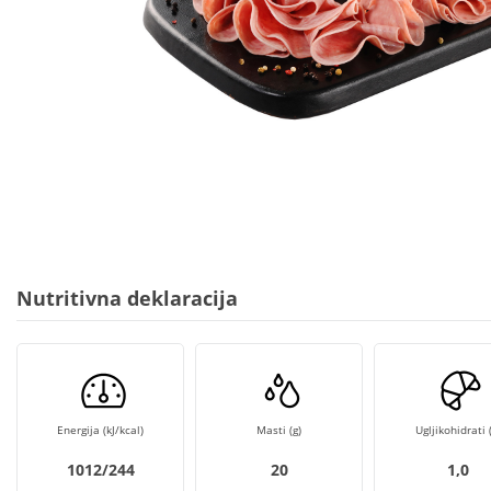
Nutritivna deklaracija
Energija (kJ/kcal)
Masti (g)
Ugljikohidrati (
1012/244
20
1,0