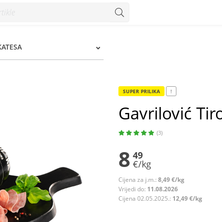
zum
KATESA
SUPER PRILIKA
!
Gavrilović Ti
(3)
8
49
€/kg
Cijena za j.m.:
8,49 €/kg
Vrijedi do:
11.08.2026
Cijena 02.05.2025.:
12,49 €/kg