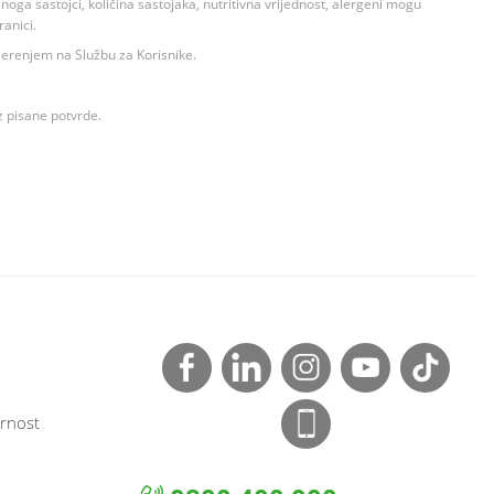
ga sastojci, količina sastojaka, nutritivna vrijednost, alergeni mogu
ranici.
ovjerenjem na Službu za Korisnike.
z pisane potvrde.
rnost