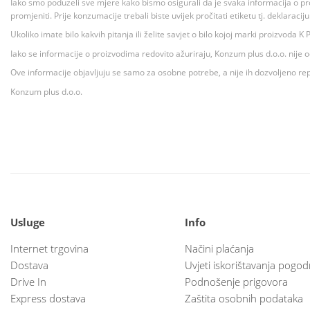
Iako smo poduzeli sve mjere kako bismo osigurali da je svaka informacija o pr
promjeniti. Prije konzumacije trebali biste uvijek pročitati etiketu tj. deklaraci
Ukoliko imate bilo kakvih pitanja ili želite savjet o bilo kojoj marki proizvoda
Iako se informacije o proizvodima redovito ažuriraju, Konzum plus d.o.o. nije
Ove informacije objavljuju se samo za osobne potrebe, a nije ih dozvoljeno rep
Konzum plus d.o.o.
Usluge
Info
Internet trgovina
Načini plaćanja
Dostava
Uvjeti iskorištavanja pogod
Drive In
Podnošenje prigovora
Express dostava
Zaštita osobnih podataka