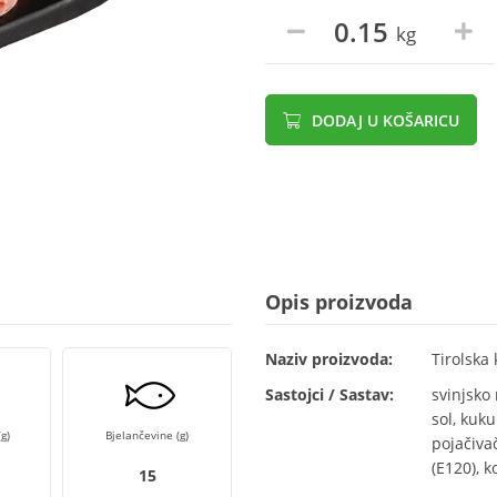
kg
DODAJ U KOŠARICU
Opis proizvoda
Naziv proizvoda:
Tirolska
Sastojci / Sastav:
svinjsko
sol, kuku
g)
Bjelančevine (g)
pojačivač
(E120), 
15