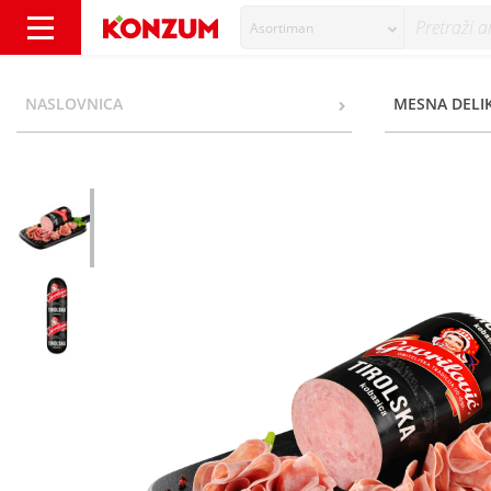
Asortiman
Gavrilović Tirolska kobasica narezana - Kon
NASLOVNICA
MESNA DELI