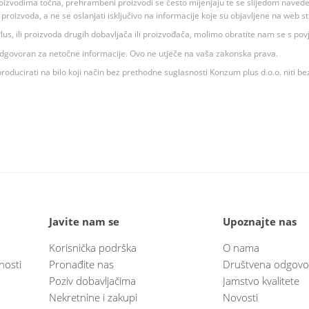
oizvodima točna, prehrambeni proizvodi se često mijenjaju te se slijedom navedeno
ju proizvoda, a ne se oslanjati isključivo na informacije koje su objavljene na web st
 K Plus, ili proizvoda drugih dobavljača ili proizvođača, molimo obratite nam se s p
 odgovoran za netočne informacije. Ovo ne utječe na vaša zakonska prava.
roducirati na bilo koji način bez prethodne suglasnosti Konzum plus d.o.o. niti be
Javite nam se
Upoznajte nas
Korisnička podrška
O nama
nosti
Pronađite nas
Društvena odgovo
Poziv dobavljačima
Jamstvo kvalitete
Nekretnine i zakupi
Novosti